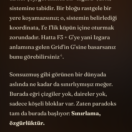
sistemine tabidir. Bir bloğu rastgele bir
yere koyamazsınız; o, sistemin belirlediği
koordinata, 1'e 1'lik küpün içine oturmak
zorundadır. Hatta F3 + G’ye yani Izgara
anlamına gelen Grid’in G’sine basarsanız
4
bunu
görebilirsiniz
.
Sonsuzmuş gibi görünen bir dünyada
aslında ne kadar da sınırlıymışız meğer.
Burada eğri çizgiler yok, daireler yok,
sadece köşeli bloklar var. Zaten paradoks
tam da burada başlıyor:
Sınırlama,
özgürlüktür.