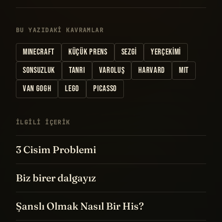
BU YAZIDAKI KAVRAMLAR
MINECRAFT
KÜÇÜK PRENS
SEZGI
YERÇEKIMI
SONSUZLUK
TANRI
VAROLUŞ
HARVARD
MIT
VAN GOGH
LEGO
PICASSO
İLGILI IÇERIK
3 Cisim Problemi
Biz birer dalgayız
Şanslı Olmak Nasıl Bir His?