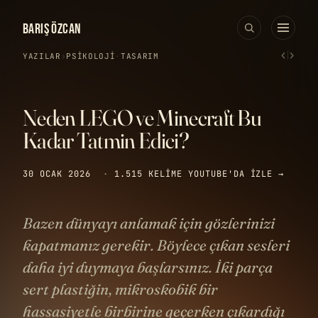
BARIŞ ÖZCAN
‹
›
YAZILAR
›
PSIKOLOJI
·
TASARIM
Neden LEGO ve Minecraft Bu
Kadar Tatmin Edici?
30 OCAK 2026
·
1.515 KELIME
YOUTUBE'DA IZLE →
Bazen dünyayı anlamak için gözlerinizi
kapatmanız gerekir. Böylece çıkan sesleri
daha iyi duymaya başlarsınız. İki parça
sert plastiğin, mikroskobik bir
hassasiyetle birbirine geçerken çıkardığı