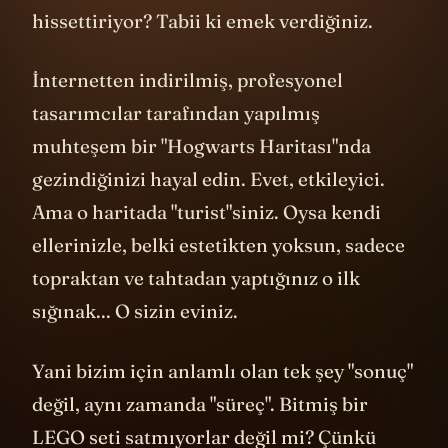
hissettiriyor? Tabii ki emek verdiğiniz.
İnternetten indirilmiş, profesyonel
tasarımcılar tarafından yapılmış
muhteşem bir "Hogwarts Haritası"nda
gezindiğinizi hayal edin. Evet, etkileyici.
Ama o haritada "turist"siniz. Oysa kendi
ellerinizle, belki estetikten yoksun, sadece
topraktan ve tahtadan yaptığınız o ilk
sığınak... O sizin eviniz.
Yani bizim için anlamlı olan tek şey "sonuç"
değil, aynı zamanda "süreç". Bitmiş bir
LEGO
seti satmıyorlar değil mi? Çünkü