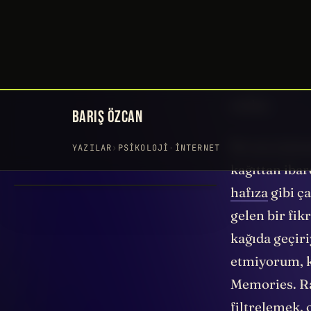
Bir şeyleri 
yüzden öneml
ilgili değil,
değildir, fik
depolamaya b
notlar.
İki ana yönte
kağıttan ibar
hafıza
gibi ç
gelen bir fik
kağıda geçir
etmiyorum, 
Memories. Ras