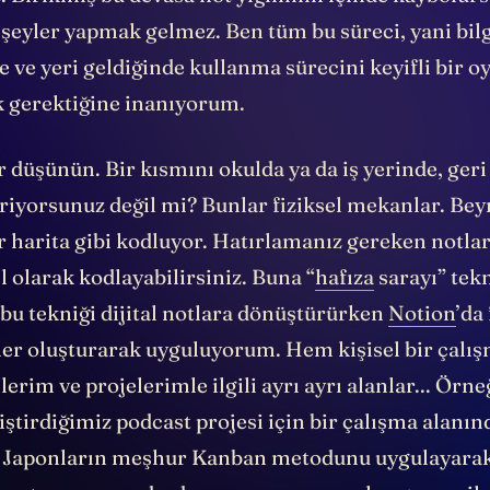
. Birikmiş bu devasa not yığınının içinde kaybolur
 şeyler yapmak gelmez. Ben tüm bu süreci, yani bil
 ve yeri geldiğinde kullanma sürecini keyifli bir o
 gerektiğine inanıyorum.
r düşünün. Bir kısmını okulda ya da iş yerinde, geri
riyorsunuz değil mi? Bunlar fiziksel mekanlar. Bey
 harita gibi kodluyor. Hatırlamanız gereken notlar
l olarak kodlayabilirsiniz. Buna “
hafıza
sarayı” tekn
bu tekniği dijital notlara dönüştürürken
Notion
’da
er oluşturarak uyguluyorum. Hem kişisel bir çalı
lerim ve projelerimle ilgili ayrı ayrı alanlar... Örn
iştirdiğimiz podcast projesi için bir çalışma alanın
 Japonların meşhur Kanban metodunu uygulayarak 