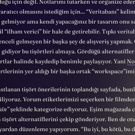
duğu için değil. Notlarımı tutarken ve organize ede
yaratıcı olmasını istediğim için... “Veritabanı” keli
i gelmiyor ama kendi yapacağınız bir tasarım onu 
il “ilham verici” bir hale de getirebilir. Tıpkı verit
lenceli gelmeyen bir başka şey de alışveriş yapmak.
gidiyor bu tişörtleri almaya. Gördüğü alternatifler
artlar halinde kaydedip benimle paylaşıyor. Yani
No
ertlerinin yer aldığı bir başka ortak “workspace”im
astlanan tişört önerilerinin toplandığı sayfada, bu
liyoruz. Yorum etiketlerimizi seçerken bir filmden
kin”
şeklinde kategorize ediyoruz. Eşim mağazada 
 tişört alternatiflerini çekip gönderiyor. Ben de 
yardan düzenleme yapıyorum. “Bu iyi, bu kötü, bu d