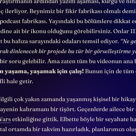
Araştırmanın ardından yazım aşaması, kurgu ve nih
ç ilerliyor. Beynimiz bir fikir fabrikası olmalı demiş
 podcast fabrikası. Yayındaki bu bölümlere dikkat 
ine ait bir ikonu olduğunu görebilirsiniz. Onlar 11
t bu hafıza sarayındaki odaları temsil ediyor.
“Ne ge
arak dinlenecek bir projede bu tür bir görselleştirme
 bir soru gelebilir. Ama zaten tüm bu videonun ana f
n yaşama, yaşamak için çalış!
Bunun için de tüm 
li hale getir.
ilgili çok yakın zamanda yaşanmış kişisel bir hika
ayenin kahramanı bir tişört. Geçenlerde ailece bir
Wars
etkinliğine gittik. Elbette böyle bir seyahate ha
tal ortamda bir takvim hazırladık, planlarımızı olu