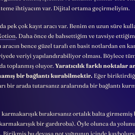
organize etmek, işlemek ve anlamlı çıktılar elde et
nteme ihtiyacım var. Dijital ortama geçirmeliyim.
da pek çok kayıt aracı var. Benim en uzun süre kul
Notion
. Daha önce de bahsettiğim ve tavsiye ettiğim
 aracın bence güzel tarafı en basit notlardan en k
iyede veriyi yapılandırabiliyor olması. Böylece tüm
zda toplanmış oluyor.
Yaratıcılık farklı noktalar 
amış bir bağlantı kurabilmektir.
Eğer biriktirdi
arı bir arada tutarsanız aralarında bir bağlantı kur
ı karmakarışık bırakırsanız ortalık balta girmemiş
 karmakarışık bir gardıroba). Öyle olunca da yolun