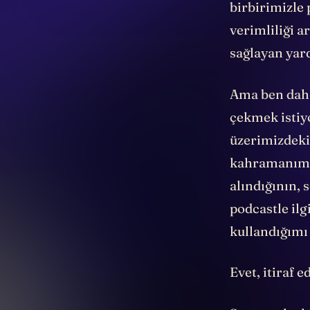
birbirimizle 
verimliliği a
sağlayan yar
Ama ben daha
çekmek istiy
üzerimizdeki
kahramanımız
alındığının, 
podcastle ilg
kullandığım
Evet, itiraf 