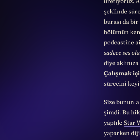
üretiyoruz. 
şeklinde süre
burası da bir
bölümün kend
podcastine ai
sadece ses ol
diye aklınıza
Çalışmak içi
sürecini keyif
Size bununla 
şimdi. Bu hik
yaptık:
Star 
yaparken diji