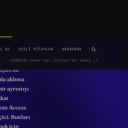
 var. O
dece işle
eposu
ilmek için
in tuttuğum
ğiniz kalem ve
eçici bir
nda aklıma
ir ayrıntıyı
kkat
dom Access
ici. Bunları