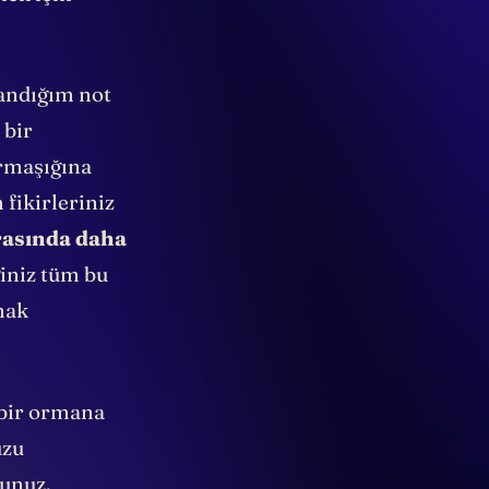
mek için
landığım not
 bir
armaşığına
 fikirleriniz
arasında daha
ğiniz tüm bu
mak
 bir ormana
uzu