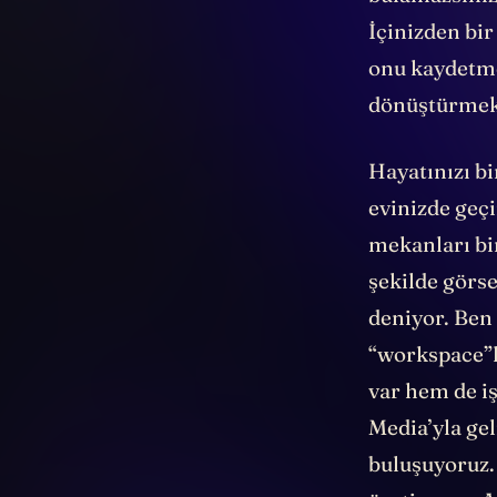
bulamazsınız
İçinizden bir
onu kaydetme
dönüştürmek
Hayatınızı bi
evinizde geçi
mekanları bir
şekilde görse
deniyor. Ben 
“workspace”l
var hem de iş
Media’yla gel
buluşuyoruz.