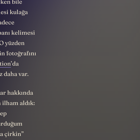
rken bile
mesi kulağa
sadece
abanı kelimesi
 O yüzden
in fotoğrafını
tion
’da
iz daha var.
nlar hakkında
 ilham aldık:
cep
oturduğum
a çirkin”