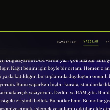
hatırlamaya çalışmak için ne zamanım ne de enerjim
i olduğunu düşündüğüm her şeyi not ediyorum. Sa
 yaşamımla da ilgili şeyleri. Çünkü
beynimiz fikir d
ir fabrikasıdır.
Orada üretim yapabilmeye yer açab
aşka bir alan bulmak gerekir. İşte o alan benim iç
mle not tutuyorum: Analog ve dijital. Analog, bildi
et. Bilgisayarda RAM vardır ya... Çok hızlıdır ama g
alışır. Kağıt benim için böyle bir ortam. Hemen o a
ri ya da katıldığım bir toplantıda duyduğum önemli b
iyorum. Bunu yaparken hiçbir kurala, standarda di
karmakarışık yazıyorum. Dedim ya RAM gibi. Ran
tgele erişimli bellek. Bu notlar ham. Bu notlar geç