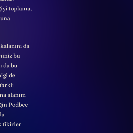
sunuz.
giyi toplama,
yuna
 kalanını da
niniz bu
ı da bu
iği de
 farklı
şma alanım
eğin Podbee
da
fikirler