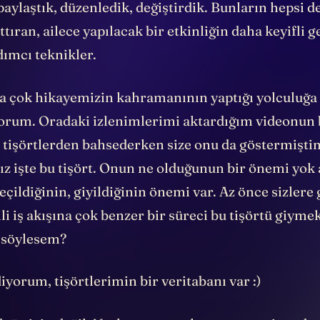
paylaştık, düzenledik, değiştirdik. Bunların hepsi de
rttıran, ailece yapılacak bir etkinliğin daha keyifli 
dımcı teknikler.
 çok hikayemizin kahramanının yaptığı yolculuğa 
orum. Oradaki izlenimlerimi aktardığım videonun
 tişörtlerden bahsederken size onu da göstermişti
 işte bu tişört. Onun ne olduğunun bir önemi yok a
seçildiğinin, giyildiğinin önemi var. Az önce sizler
ili iş akışına çok benzer bir süreci bu tişörtü giymek
ı söylesem?
ediyorum, tişörtlerimin bir veritabanı var :)