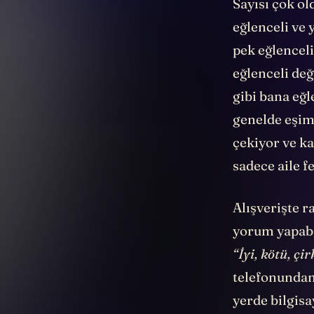
Sayısı çok ol
eğlenceli ve 
pek eğlencel
eğlenceli değ
gibi bana eğ
genelde eşim 
çekiyor ve k
sadece aile f
Alışverişte r
yorum yapabi
“İyi, kötü, çir
telefonundan
yerde bilgisa