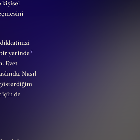
 kişisel
geçmesini
dikkatinizi
2
bir yerinde
m. Evet
slında. Nasıl
e gösterdiğim
 için de