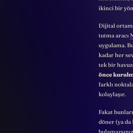
filtrelemek, 
ikinci bir yö
Dijital ortam
tutma aracı
uygulama. Bu
kadar her sev
tek bir havu
önce kurulm
farklı noktal
kolaylaşır.
Fakat bunlar
döner (ya da