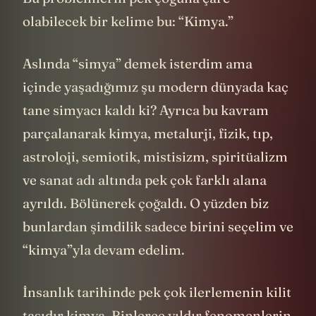
olabilecek bir kelime bu: “Kimya.”
Aslında “simya” demek isterdim ama
içinde yaşadığımız şu modern dünyada kaç
tane simyacı kaldı ki? Ayrıca bu kavram
parçalanarak kimya, metalurji, fizik, tıp,
astroloji, semiotik, mistisizm, spiritüalizm
ve sanat adı altında pek çok farklı alana
ayrıldı. Bölünerek çoğaldı. O yüzden biz
bunlardan şimdilik sadece birini seçelim ve
“kimya”yla devam edelim.
İnsanlık tarihinde pek çok ilerlemenin kilit
taşıdır kimya. Binlerce yıldır fenomenlerin