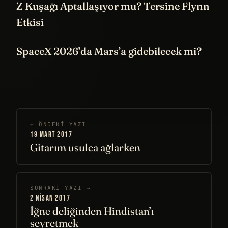
Z Kuşağı Aptallaşıyor mu? Tersine Flynn
Etkisi
SpaceX 2026’da Mars’a gidebilecek mi?
← ÖNCEKI YAZI
19 MART 2017
Gitarım usulca ağlarken
SONRAKI YAZI →
2 NISAN 2017
İğne deliğinden Hindistan’ı
seyretmek