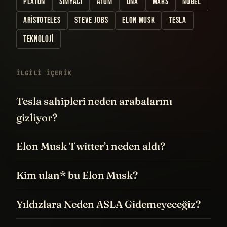
PLATON
SIMYACI
ATOM
DNA
MARS
NOBEL
ARISTOTELES
STEVE JOBS
ELON MUSK
TESLA
TEKNOLOJI
İLGILI IÇERIK
Tesla sahipleri neden arabalarını
gizliyor?
Elon Musk Twitter’ı neden aldı?
Kim ulan* bu Elon Musk?
Yıldızlara Neden ASLA Gidemeyeceğiz?