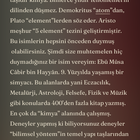
dilinden düşmez. Demokritus “
atom
”dan,
Plato “element”lerden söz eder. Aristo
meşhur “5 element” tezini geliştirmiştir.
Bu isimlerin hepsini önceden duymuş
olabilirsiniz. Şimdi size muhtemelen hiç
duymadığınız bir isim vereyim: Ebû Mûsa
Câbir bin Hayyân. 9. Yüzyılda yaşamış bir
simyacı. Bu alanlarda yani Eczacılık,
Metalürji, Astroloji, Felsefe, Fizik ve Müzik
gibi konularda 400’den fazla kitap yazmış.
En çok da “kimya” alanında çalışmış.
Deneyler yapmış ki biliyorsunuz deneyler
“bilimsel yöntem”in temel yapı taşlarından