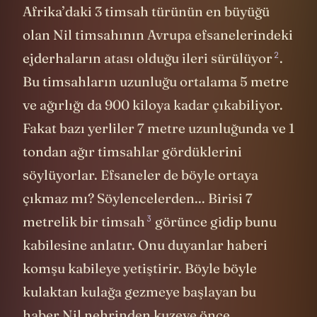
Afrika’daki 3 timsah türünün en büyüğü
olan Nil timsahının Avrupa efsanelerindeki
2
ejderhaların atası olduğu
ileri sürülüyor
.
Bu timsahların uzunluğu ortalama 5 metre
ve ağırlığı da 900 kiloya kadar çıkabiliyor.
Fakat bazı yerliler 7 metre uzunluğunda ve 1
tondan ağır timsahlar gördüklerini
söylüyorlar. Efsaneler de böyle ortaya
çıkmaz mı? Söylencelerden... Birisi 7
3
metrelik
bir timsah
görünce gidip bunu
kabilesine anlatır. Onu duyanlar haberi
komşu kabileye yetiştirir. Böyle böyle
kulaktan kulağa gezmeye başlayan bu
haber Nil nehrinden kuzeye önce