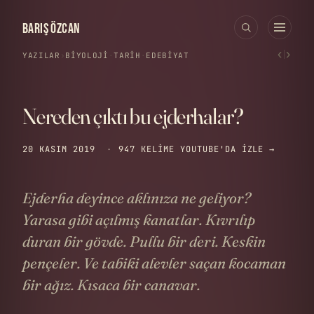
BARIŞ ÖZCAN
‹
›
YAZILAR
›
BIYOLOJI
·
TARIH
·
EDEBIYAT
Nereden çıktı bu ejderhalar?
20 KASIM 2019
·
947 KELIME
YOUTUBE'DA IZLE →
Ejderha deyince aklınıza ne geliyor?
Yarasa gibi açılmış kanatlar. Kıvrılıp
duran bir gövde. Pullu bir deri. Keskin
pençeler. Ve tabiki alevler saçan kocaman
bir ağız. Kısaca bir canavar.