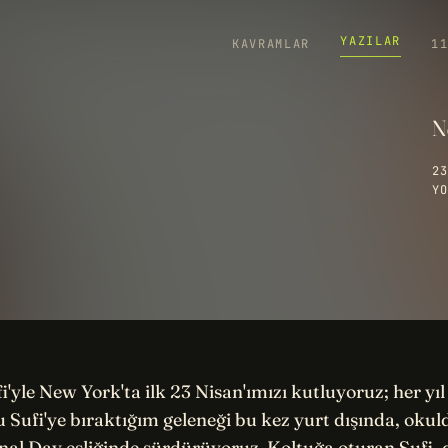
YAZILAR
KAVRAMLAR
1
N
23
YO
'yle New York'ta ilk 23 Nisan'ımızı kutluyoruz; her y
Sufi'ye bıraktığım geleneği bu kez yurt dışında, okul
nal Day eşliğinde sürdürüyoruz. Koltuğa oturan Sufi,