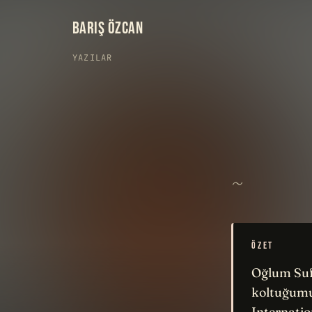
BARIŞ ÖZCAN
YAZILAR
~
ÖZET
Oğlum Sufi
koltuğumu 
Internatio