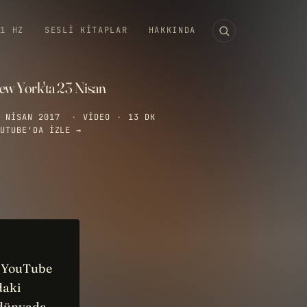
11 HZ
SESLI KITAPLAR
HAKKINDA
ew York'ta 23 Nisan
 NISAN 2017
·
VIDEO
·
13 DK
UTUBE'DA IZLE →
ıl YouTube
daki
 dünyada