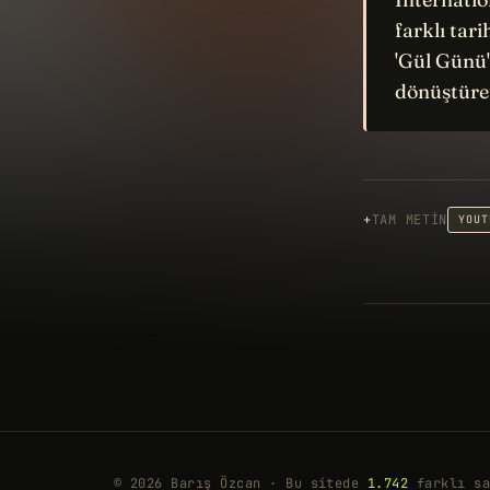
farklı tar
'Gül Günü
dönüştüren
TAM METIN
YOUT
© 2026 Barış Özcan · Bu sitede
1.742
farklı sa