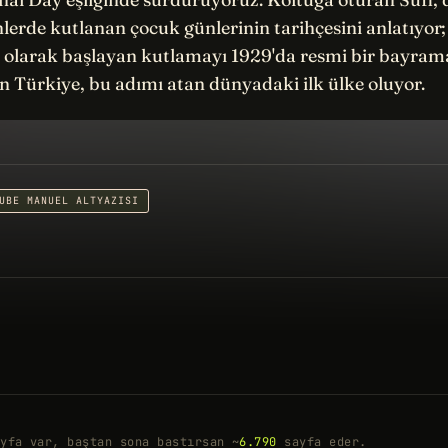
ihlerde kutlanan çocuk günlerinin tarihçesini anlatıyor
' olarak başlayan kutlamayı 1929'da resmi bir bayram
 Türkiye, bu adımı atan dünyadaki ilk ülke oluyor.
UBE MANUEL ALTYAZISI
yfa var, baştan sona bastırsan ~
6.790
sayfa eder.