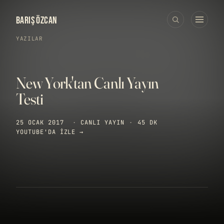
BARIŞ ÖZCAN
YAZILAR
New York'tan Canlı Yayın
Testi
25 OCAK 2017
·
CANLI YAYIN
·
45 DK
YOUTUBE'DA IZLE →