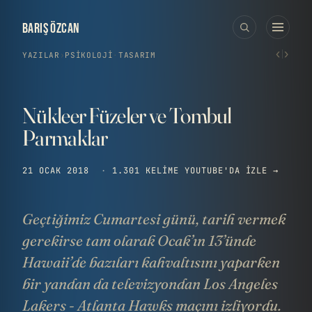
BARIŞ ÖZCAN
‹
›
YAZILAR
›
PSIKOLOJI
·
TASARIM
Nükleer Füzeler ve Tombul
Parmaklar
21 OCAK 2018
·
1.301 KELIME
YOUTUBE'DA IZLE →
Geçtiğimiz Cumartesi günü, tarih vermek
gerekirse tam olarak Ocak’ın 13’ünde
Hawaii’de bazıları kahvaltısını yaparken
bir yandan da televizyondan Los Angeles
Lakers - Atlanta Hawks maçını izliyordu.