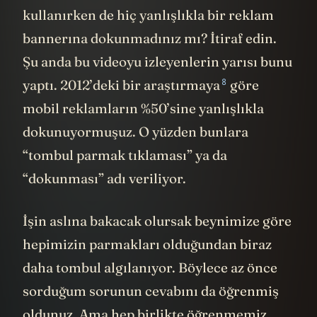
kullanırken de hiç yanlışlıkla bir reklam
bannerına dokunmadınız mı? İtiraf edin.
Şu anda bu videoyu izleyenlerin yarısı bunu
8
yaptı. 2012’deki bir
araştırmaya
göre
mobil reklamların %50’sine yanlışlıkla
dokunuyormuşuz. O yüzden bunlara
“tombul parmak tıklaması” ya da
“dokunması” adı veriliyor.
İşin aslına bakacak olursak beynimize göre
hepimizin parmakları olduğundan biraz
daha tombul algılanıyor. Böylece az önce
sorduğum sorunun cevabını da öğrenmiş
oldunuz. Ama hep birlikte öğrenmemiz