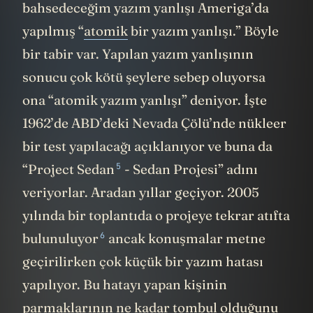
bahsedeceğim yazım yanlışı Ameriga’da
yapılmış “
atomik
bir yazım yanlışı.” Böyle
bir tabir var. Yapılan yazım yanlışının
sonucu çok kötü şeylere sebep oluyorsa
ona “atomik yazım yanlışı” deniyor. İşte
1962’de ABD’deki Nevada Çölü’nde nükleer
bir test yapılacağı açıklanıyor ve buna da
5
“
Project Sedan
- Sedan Projesi” adını
veriyorlar. Aradan yıllar geçiyor. 2005
yılında bir toplantıda o projeye tekrar atıfta
6
bulunuluyor
ancak konuşmalar metne
geçirilirken çok küçük bir yazım hatası
yapılıyor. Bu hatayı yapan kişinin
parmaklarının ne kadar tombul olduğunu