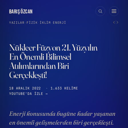
BARIŞ ÖZCAN
‹
›
YAZILAR
›
FIZIK
·
İKLIM
·
ENERJI
Nükleer Füzyon 21. Yüzyılın
En Önemli Bilimsel
Atılımlarından Biri
Gerçekleşti!
18 ARALIK 2022
·
1.633 KELIME
YOUTUBE'DA IZLE →
Enerji konusunda bugüne kadar yaşanan
en önemli gelişmelerden biri gerçekleşti.