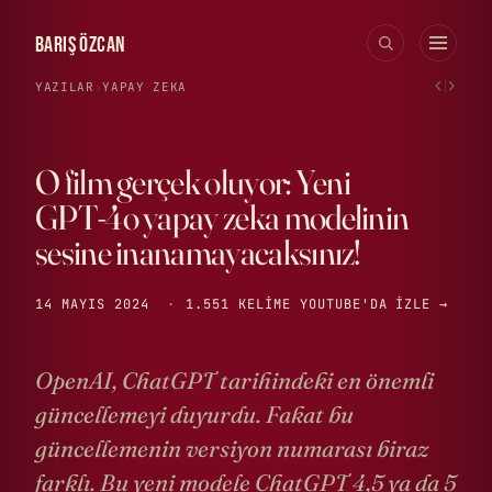
BARIŞ ÖZCAN
‹
›
YAZILAR
›
YAPAY ZEKA
O film gerçek oluyor: Yeni
GPT-4o yapay zeka modelinin
sesine inanamayacaksınız!
14 MAYIS 2024
·
1.551 KELIME
YOUTUBE'DA IZLE →
OpenAI, ChatGPT tarihindeki en önemli
güncellemeyi duyurdu. Fakat bu
güncellemenin versiyon numarası biraz
farklı. Bu yeni modele ChatGPT 4,5 ya da 5