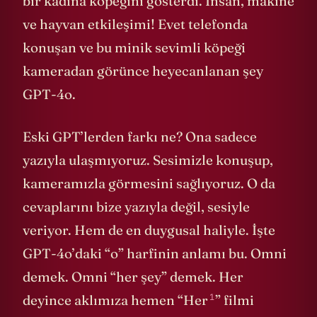
bir kadına köpeğini gösterdi. İnsan, makine
ve hayvan etkileşimi! Evet telefonda
konuşan ve bu minik sevimli köpeği
kameradan görünce heyecanlanan şey
GPT-4o.
Eski GPT’lerden farkı ne? Ona sadece
yazıyla ulaşmıyoruz. Sesimizle konuşup,
kameramızla görmesini sağlıyoruz. O da
cevaplarını bize yazıyla değil, sesiyle
veriyor. Hem de en duygusal haliyle. İşte
GPT-4o’daki “o” harfinin anlamı bu. Omni
demek. Omni “her şey” demek. Her
1
deyince aklımıza hemen “
Her
” filmi