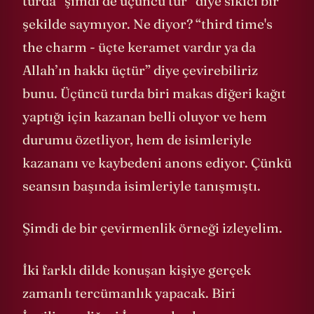
turda “şimdi de üçüncü tur” diye sıkıcı bir
şekilde saymıyor. Ne diyor? “third time's
the charm - üçte keramet vardır ya da
Allah’ın hakkı üçtür” diye çevirebiliriz
bunu. Üçüncü turda biri makas diğeri kağıt
yaptığı için kazanan belli oluyor ve hem
durumu özetliyor, hem de isimleriyle
kazananı ve kaybedeni anons ediyor. Çünkü
seansın başında isimleriyle tanışmıştı.
Şimdi de bir çevirmenlik örneği izleyelim.
İki farklı dilde konuşan kişiye gerçek
zamanlı tercümanlık yapacak. Biri