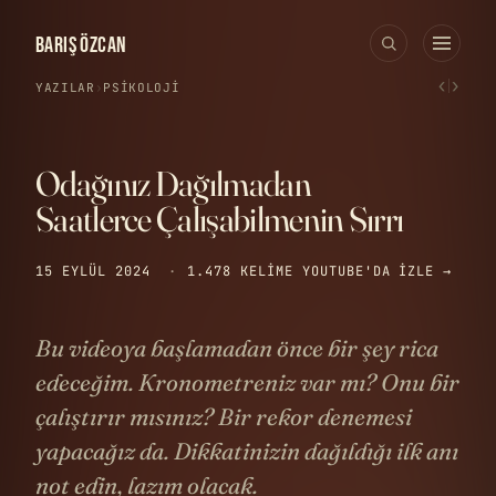
BARIŞ ÖZCAN
‹
›
YAZILAR
›
PSIKOLOJI
Odağınız Dağılmadan
Saatlerce Çalışabilmenin Sırrı
15 EYLÜL 2024
·
1.478 KELIME
YOUTUBE'DA IZLE →
Bu videoya başlamadan önce bir şey rica
edeceğim. Kronometreniz var mı? Onu bir
çalıştırır mısınız? Bir rekor denemesi
yapacağız da. Dikkatinizin dağıldığı ilk anı
not edin, lazım olacak.