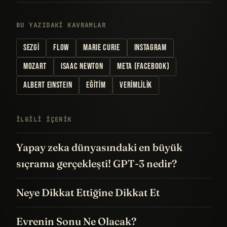
BU YAZIDAKI KAVRAMLAR
SEZGI
FLOW
MARIE CURIE
INSTAGRAM
MOZART
ISAAC NEWTON
META (FACEBOOK)
ALBERT EINSTEIN
EĞITIM
VERIMLILIK
İLGILI IÇERIK
Yapay zeka dünyasındaki en büyük
sıçrama gerçekleşti! GPT-3 nedir?
Neye Dikkat Ettiğine Dikkat Et
Evrenin Sonu Ne Olacak?