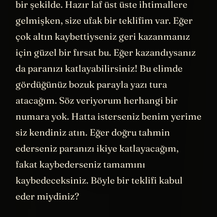
Ama sonuçta ihtimal ihtimaldir. Yaşanıyor
bir şekilde. Hazır laf üst üste ihtimallere
gelmişken, size ufak bir teklifim var. Eğer
çok altın kaybettiyseniz geri kazanmanız
için güzel bir fırsat bu. Eğer kazandıysanız
da paranızı katlayabilirsiniz! Bu elimde
gördüğünüz bozuk parayla yazı tura
atacağım. Söz veriyorum herhangi bir
numara yok. Hatta isterseniz benim yerime
siz kendiniz atın. Eğer doğru tahmin
ederseniz paranızı ikiye katlayacağım,
fakat kaybederseniz tamamını
kaybedeceksiniz. Böyle bir teklifi kabul
eder miydiniz?