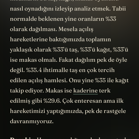
insanların bu taş, kağıt, makas oyununu
nasıl oynadığını izleyip analiz etmek. Tabii
normalde beklenen yine oranların %33
olarak dağılması. Mesela açılış
hareketlerine baktığımızda toplamın
yaklaşık olarak %33’ü taş, %33’ü kağıt, %33’ü
ise makas olmalı. Fakat dağılım pek de öyle
değil. %35.4 ihtimalle taş en çok tercih
edilen açılış hamlesi. Onu yine %35 ile kağıt
takip ediyor. Makas ise
kaderine
terk
edilmiş gibi %29.6. Çok enteresan ama ilk
hareketimizi yaptığımızda, pek de rastgele
davranmıyoruz.