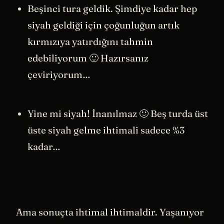
Beşinci tura geldik. Şimdiye kadar hep
siyah geldiği için çoğunluğun artık
kırmızıya yatırdığını tahmin
edebiliyorum 🙂 Hazırsanız
çeviriyorum…
Yine mi siyah! İnanılmaz 🙂 Beş turda üst
üste siyah gelme ihtimali sadece %3
kadar…