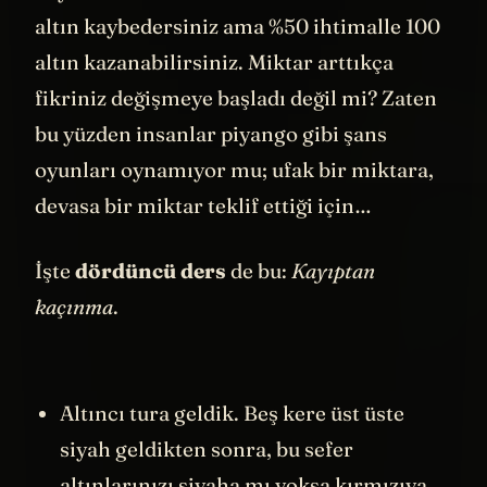
kaybedeceksiniz. Yani %50 ihtimalle 10
altın kaybedersiniz ama %50 ihtimalle 100
altın kazanabilirsiniz. Miktar arttıkça
fikriniz değişmeye başladı değil mi? Zaten
bu yüzden insanlar piyango gibi şans
oyunları oynamıyor mu; ufak bir miktara,
devasa bir miktar teklif ettiği için…
İşte
dördüncü ders
de bu:
Kayıptan
kaçınma
.
Altıncı tura geldik. Beş kere üst üste
siyah geldikten sonra, bu sefer