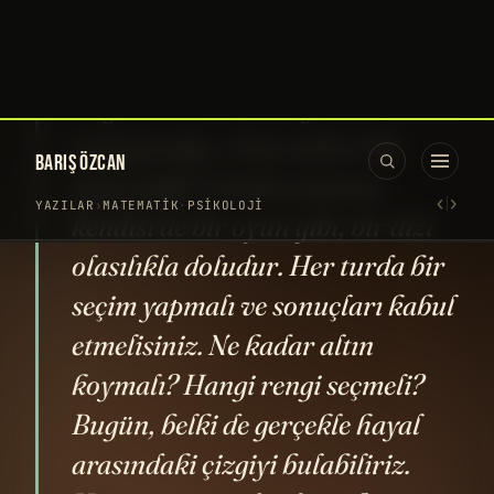
hikayeye tanık olacağız. Bir
zamanlar, bir Monte Carlo gece
kulübünde geçen bir hikaye...
Bugün burada, bir oyun
oynayacağız. Ama sadece bir
oyun değil. Çünkü yaşamın
kendisi de bir oyun gibi, bir dizi
olasılıkla doludur. Her turda bir
seçim yapmalı ve sonuçları kabul
etmelisiniz. Ne kadar altın
koymalı? Hangi rengi seçmeli?
Bugün, belki de gerçekle hayal