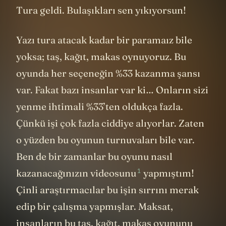
yapıyoruz mesela? Yazı tura atıyoruz…
Tura geldi. Bulaşıkları sen yıkıyorsun!
Yazı tura atacak kadar bir paramaız bile
yoksa; taş, kağıt, makas oynuyoruz. Bu
oyunda her seçeneğin %33 kazanma şansı
var. Fakat bazı insanlar var ki… Onların sizi
yenme ihtimali %33’ten oldukça fazla.
Çünkü işi çok fazla ciddiye alıyorlar. Zaten
o yüzden bu oyunun turnuvaları bile var.
Ben de bir zamanlar bu oyunu nasıl
1
kazanacağınızın
videosunu
yapmıştım!
Çinli araştırmacılar bu işin sırrını merak
edip bir çalışma yapmışlar. Maksat,