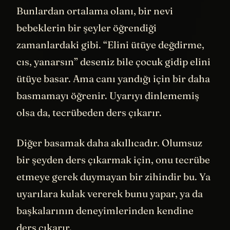
Bunlardan ortalama olanı, bir nevi
bebeklerin bir şeyler öğrendiği
zamanlardaki gibi. “Elini ütüye değdirme,
cıs, yanarsın” deseniz bile çocuk gidip elini
ütüye basar. Ama canı yandığı için bir daha
basmamayı öğrenir. Uyarıyı dinlememiş
olsa da, tecrübeden ders çıkarır.
Diğer basamak daha akıllıcadır. Olumsuz
bir şeyden ders çıkarmak için, onu tecrübe
etmeye gerek duymayan bir zihindir bu. Ya
uyarılara kulak vererek bunu yapar, ya da
başkalarının deneyimlerinden kendine