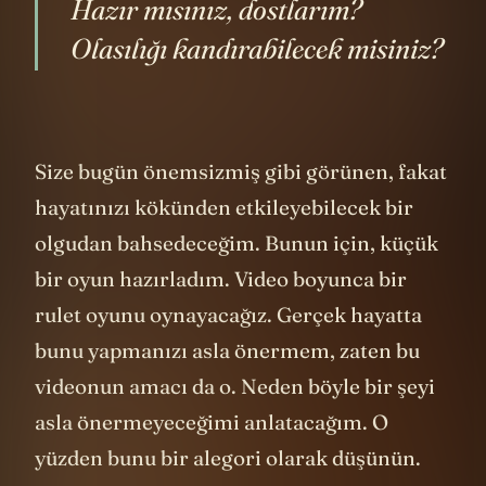
arasındaki çizgiyi bulabiliriz.
Hazır mısınız, dostlarım?
Olasılığı kandırabilecek misiniz?
Size bugün önemsizmiş gibi görünen, fakat
hayatınızı kökünden etkileyebilecek bir
olgudan bahsedeceğim. Bunun için, küçük
bir oyun hazırladım. Video boyunca bir
rulet oyunu oynayacağız. Gerçek hayatta
bunu yapmanızı asla önermem, zaten bu
videonun amacı da o. Neden böyle bir şeyi
asla önermeyeceğimi anlatacağım. O