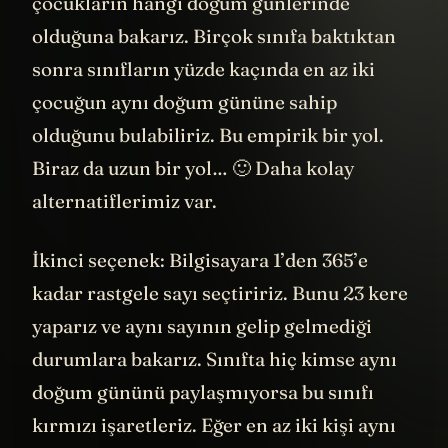
Gerçek hayattan 23 kişilik sınıflar bulur ve
çocukların hangi doğum günlerinde
olduğuna bakarız. Birçok sınıfa baktıktan
sonra sınıfların yüzde kaçında en az iki
çocuğun aynı doğum gününe sahip
olduğunu bulabiliriz. Bu empirik bir yol.
Biraz da uzun bir yol… 🙂 Daha kolay
alternatiflerimiz var.
İkinci seçenek: Bilgisayara 1’den 365’e
kadar rastgele sayı seçtiririz. Bunu 23 kere
yaparız ve aynı sayının gelip gelmediği
durumlara bakarız. Sınıfta hiç kimse aynı
doğum gününü paylaşmıyorsa bu sınıfı