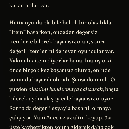
birikimlerini heba edenler, hayatlarını
karartanlar var.
Hatta oyunlarda bile belirli bir olasılıkla
“item” basarken, önceden değersiz
itemlerle bilerek başarısız olan, sonra
değerli itemlerini deneyen oyuncular var.
Yakmalık item diyorlar buna. İnanış o ki
önce birçok kez başarısız olursa, eninde
sonunda başarılı olmalı. Şansı dönmeli. O
yüzden
olasılığı kandırmaya çalışarak
, başta
bilerek uyduruk şeylerle başarısız oluyor.
Sonra da değerli eşyayla başarılı olmaya
çalışıyor. Yani önce az az altın koyup, üst