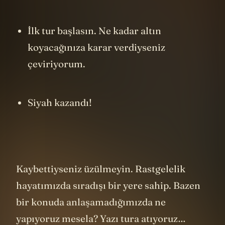
İlk tur başlasın. Ne kadar altın
koyacağınıza karar verdiyseniz
çeviriyorum.
Siyah kazandı!
Kaybettiyseniz üzülmeyin. Rastgelelik
hayatımızda sıradışı bir yere sahip. Bazen
bir konuda anlaşamadığımızda ne