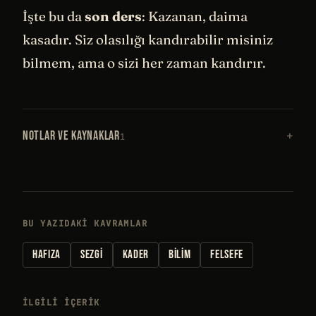
İşte bu da
son ders
: Kazanan, daima
kasadır. Siz olasılığı kandırabilir misiniz
bilmem, ama o sizi her zaman kandırır.
NOTLAR VE KAYNAKLAR
1
BU YAZIDAKI KAVRAMLAR
HAFIZA
SEZGI
KADER
BILIM
FELSEFE