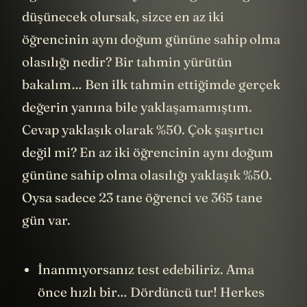
öğrenci olsun. Bir yılda 365 gün olduğunu
düşünecek olursak, sizce en az iki
öğrencinin aynı doğum gününe sahip olma
olasılığı nedir? Bir tahmin yürütün
bakalım… Ben ilk tahmin ettiğimde gerçek
değerin yanına bile yaklaşamamıştım.
Cevap yaklaşık olarak %50. Çok şaşırtıcı
değil mi? En az iki öğrencinin aynı doğum
gününe sahip olma olasılığı yaklaşık %50.
Oysa sadece 23 tane öğrenci ve 365 tane
gün var.
İnanmıyorsanız test edebiliriz. Ama