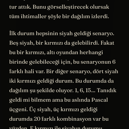
senaryolar belli. Misal şu zamana kadar altı
tur attık. Bunu görselleştirecek olursak
tüm ihtimaller şöyle bir dağılım izlerdi.
İlk durum hepsinin siyah geldiği senaryo.
Beş siyah, bir kırmızı da gelebilirdi. Fakat
bu bir kırmızı, altı oyundan herhangi
birinde gelebileceği için, bu senaryonun 6
farklı hali var. Bir diğer senaryo, dört siyah
iki kırmızı geldiği durum. Bu durumda da
dağılım şu şekilde oluyor. 1, 6, 15… Tanıdık
geldi mi bilmem ama bu aslında Pascal
üçgeni. Üç siyah, üç kırmızı geldiği
durumda 20 farklı kombinasyon var bu