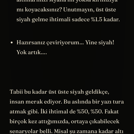
altınlarınızı siyaha mı yoksa kırmızıya
mı koyacaksınız? Unutmayın, üst üste
siyah gelme ihtimali sadece %1.5 kadar.
Hazırsanız çeviriyorum… Yine siyah!
Yok artık….
Tabii bu kadar üst üste siyah geldikçe,
insan merak ediyor. Bu aslında bir yazı tura
atmak gibi. İki ihtimal de %50, %50. Fakat
birçok kez attığımızda, ortaya çıkabilecek