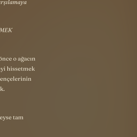
karşılamaya
ETMEK
 önce o ağacın
eyi hissetmek
pençelerinin
k.
deyse tam