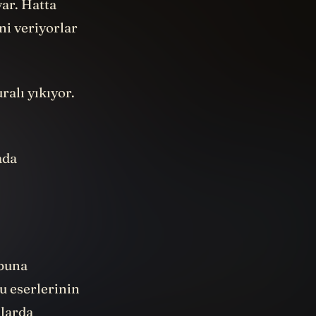
var. Hatta
ni veriyorlar
ralı yıkıyor.
ada
 buna
 eserlerinin