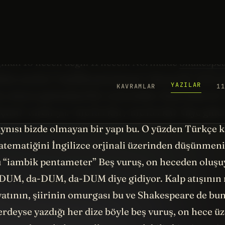
T to BE, that IS the QUEStion."
olmamak, işte bütün mesele bu.”
nali 10 heceli değil. 11 heceli. Normalde
Shakespe
tün eserleri “iambik pentameter” denen bir ritim 
 onların geleneksel bir vezin kalıbı. Hani bizde de
çüsü” vardır ya. “me fâ î lün / me fâ î lün” diye gider
ynısı bizde olmayan bir yapı bu. O yüzden Türkçe ka
tematiğini İngilizce orjinali üzerinden düşünmeniz
 “iambik pentameter” Beş vuruş, on heceden oluş
UM, da-DUM, da-DUM diye gidiyor. Kalp atışının r
iyatının, şiirinin omurgası bu ve Shakespeare de b
erdeyse yazdığı her dize böyle beş vuruş, on hece ü