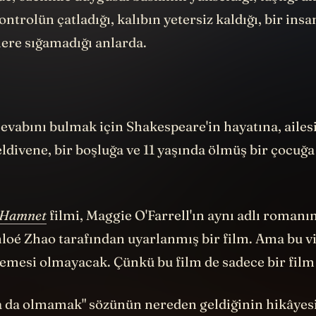
de, özellikle duygusal baskının yükseldiği, taştığı a
ontrolün çatladığı, kalıbın yetersiz kaldığı, bir insa
lere sığamadığı anlarda.
vabını bulmak için Shakespeare'in hayatına, ailesi
ldivene, bir boşluğa ve 11 yaşında ölmüş bir çocuğ
Hamnet
filmi, Maggie O'Farrell'ın aynı adlı roman
oé Zhao tarafından uyarlanmış bir film. Ama bu v
lemesi olmayacak. Çünkü bu film de sadece bir film 
a da olmamak" sözünün nereden geldiğinin hikâyes