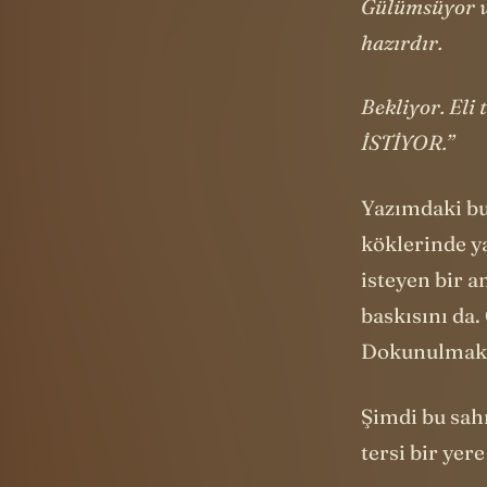
Gülümsüyor ve
hazırdır.
Bekliyor. Eli
İSTİYOR.”
Yazımdaki bu 
köklerinde y
isteyen bir a
baskısını da
Dokunulmak.
Şimdi bu sah
tersi bir yer