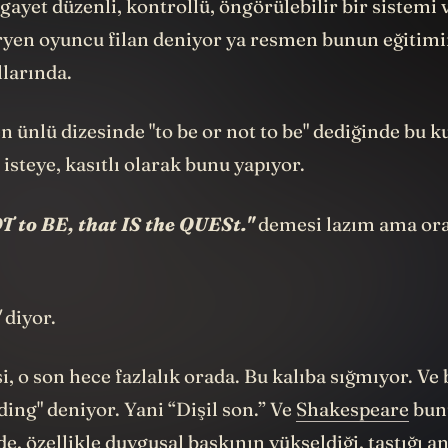
 gayet düzenli, kontrollü, öngörülebilir bir sistemi 
ryen oyuncu filan deniyor ya resmen bunun eğitimi
llarında.
n ünlü dizesinde "to be or not to be" dediğinde bu ku
 isteye, kasıtlı olarak bunu yapıyor.
T to BE, that IS the QUESt."
demesi lazım ama or
"
diyor.
i, o son hece fazlalık orada. Bu kalıba sığmıyor. Ve
ing" deniyor. Yani “Dişil son.” Ve
Shakespeare
bunu