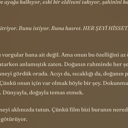
 ayağa kalkıyor, eski bir eldiveni takıyor, şahinini 
 titriyor. Bunu istiyor. Buna hasret. HER ŞEYİ HİSS
vurgular bana ait değil. Ama onun bu özelliğini az
atarken anlamıştık zaten. Doğanın rahminde her ş
nneyi gördük orada. Acıyı da, sıcaklığı da, doğanın 
. Çünkü onun için var olmak böyle bir şey. Dokunma
 Dünyayla, doğayla temas etmek.
neyi aklınızda tutun. Çünkü film bizi buranın nere
e götürüyor.