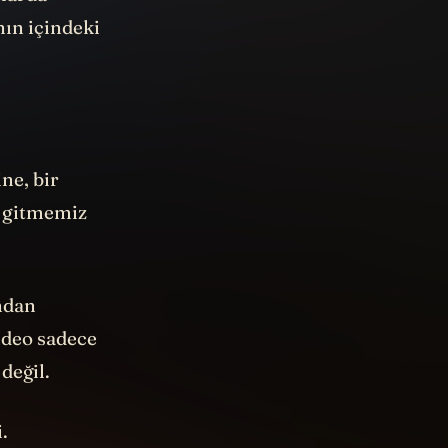
nlarda
nın içindeki
ne, bir
a gitmemiz
ından
ideo sadece
değil.
i.