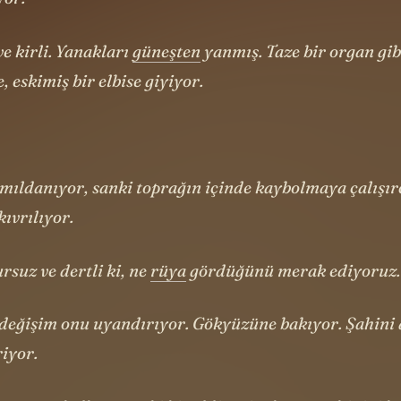
yor.
e kirli. Yanakları
güneşten
yanmış. Taze bir organ gib
, eskimiş bir elbise giyiyor.
ıldanıyor, sanki toprağın içinde kaybolmaya çalışı
ıvrılıyor.
rsuz ve dertli ki, ne
rüya
gördüğünü merak ediyoruz.
değişim onu uyandırıyor. Gökyüzüne bakıyor. Şahini
riyor.