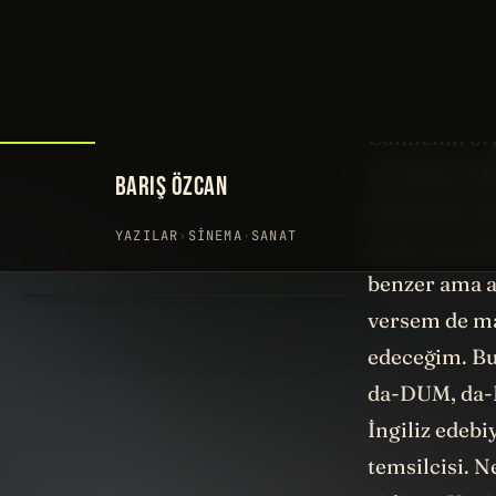
"To BE or NO
“Olmak ya da 
Cümlenin orji
neredeyse bü
kuruludur. Bu
ya da “aruz öl
benzer ama a
versem de ma
edeceğim. Bu
da-DUM, da-D
İngiliz edeb
temsilcisi. N