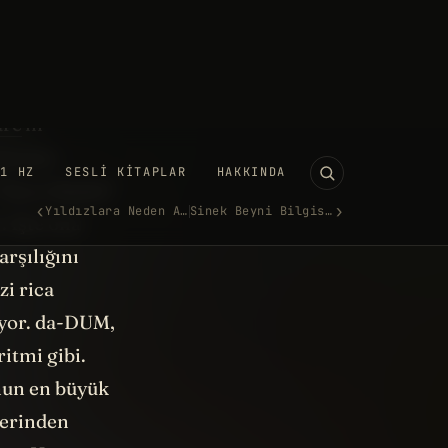
are
'in
üzerine
 “hece ölçüsü”
. İşte ona
rşılığını
i rica
uyor. da-DUM,
itmi gibi.
unun en büyük
zerinden