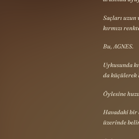
arasında uyu
Saçları uzun v
kırmızı renkte
Bu, AGNES.
Uykusunda kım
da küçülerek k
Öylesine huzu
Havadaki bir 
üzerinde beli