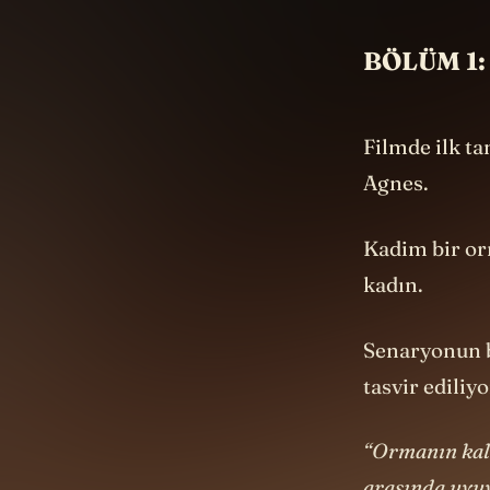
BÖLÜM 1:
Filmde ilk t
Agnes.
Kadim bir or
kadın.
Senaryonun b
tasvir ediliyo
“Ormanın kal