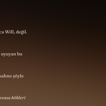
a Will, değil.
a uyuyan bu
sahne şöyle
evasa kökleri