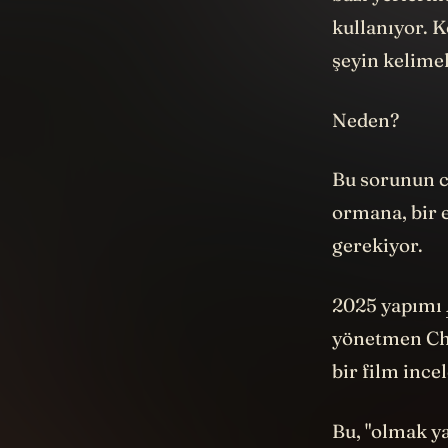
bazı yerlerin
kullanıyor. K
şeyin kelime
Neden?
Bu sorunun ce
ormana, bir e
gerekiyor.
2025 yapımı
yönetmen Chl
bir film ince
Bu, "olmak y