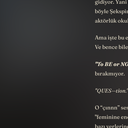
gidiyor. Yani
böyle Şekspi
aktörlük oku
Ama işte bu e
Ve bence bile
"To BE or NO
bırakmıyor.
"QUES—tion.
O “çınnn” ses
"feminine end