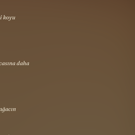
i koyu
rcasına daha
 ağacın