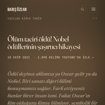
BARIŞ ÖZCAN
‹
›
YAZILAR
›
KIMYA
·
TARIH
Ölüm taciri öldü! Nobel
ödüllerinin şaşırtıcı hikayesi
10 EKIM 2021
·
1.098 KELIME
YOUTUBE'DA IZLE →
Ödül deyince aklımıza ya Oscar gelir ya da
Nobel. Biri sanatı diğeri bilimi
konuşmamızı sağlar. Fark ettiyseniz
bunlar birer insan ismi. Fakat Oscar’ın
kim olduğunu kimse bilmiyor, sembolik bir