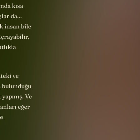
unda kısa
lar da...
k insan bile
çrayabilir.
tlıkla
teki ve
e bulunduğu
ı yapmış. Ve
anları eğer
ye