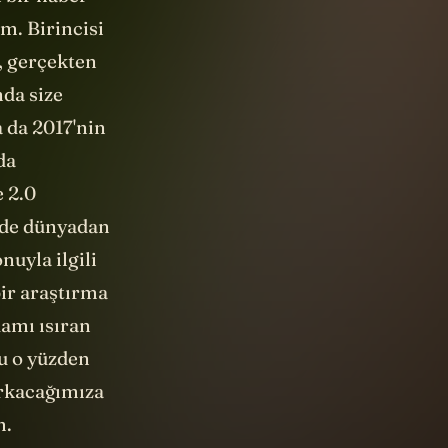
m. Birincisi
l, gerçekten
nda size
 da 2017'nin
da
 2.0
n de dünyadan
nuyla ilgili
bir araştırma
damı ısıran
nu o yüzden
orkacağımıza
m.