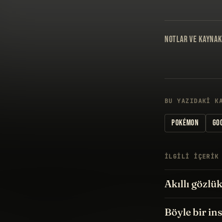
NOTLAR VE KAYNAK
BU YAZIDAKI K
POKÉMON
GO
İLGILI IÇERIK
Akıllı gözlü
Böyle bir in