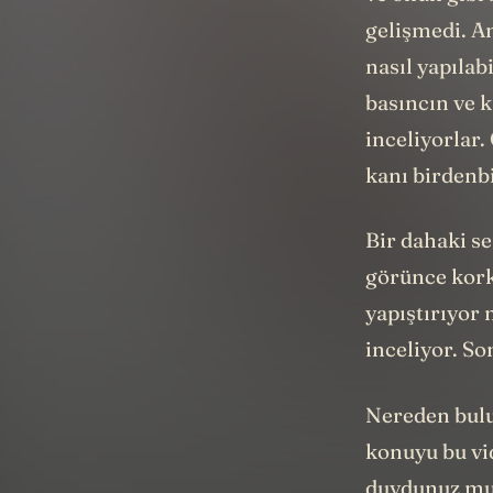
gelişmedi. A
nasıl yapılab
basıncın ve 
inceliyorlar.
kanı birdenb
Bir dahaki s
görünce korka
yapıştırıyor
inceliyor. So
Nereden bulu
konuyu bu v
duydunuz mu?