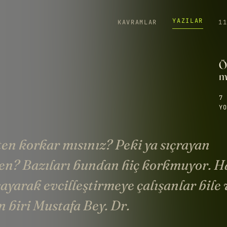
YAZILAR
KAVRAMLAR
1
Ör
m
7 
YO
n korkar mısınız? Peki ya sıçrayan
n? Bazıları bundan hiç korkmuyor. H
ayarak evcilleştirmeye çalışanlar bile v
 biri Mustafa Bey. Dr.