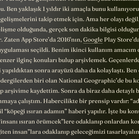
. Ben yaklaşık 1 yıldır iki amaçla bunu kullanıyoru
gelişmelerini takip etmek için. Ama her olayı deği
elişme olduğunda, gerçek son dakika bilgisi olduğu
r. Zaten App Store’da 2016'nın,
Google
Play Store’da
 uygulaması seçildi. Benim ikinci kullanım amacım 
nzer ilginç konuları bulup arşivlemek. Geçenlerde
 yapıldıktan sonra arayüzü daha da kolaylaştı. Be
 dergilerden biri olan National Geographic’de bu ko
p arşivime kaydettim. Sonra da biraz daha detaylı 
nmaya çalıştım. Habercilikte bir prensip vardır: “a
l “köpeği ısıran adamın” haberi yapılır. İşte bu ko
; “insanı ısıran örümcek”lere odaklanıp onlardan k
iten insan”lara odaklanıp geleceğimizi tasarlayalı