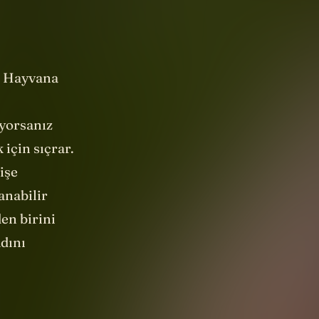
. Hayvana
iyorsanız
 için sıçrar.
işe
anabilir
en birini
dını