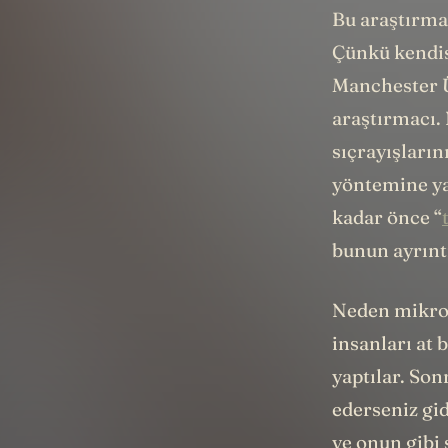
Bu araştırman
Çünkü kendis
Manchester Ü
araştırmacı.
sıçrayışları
yöntemine ya
kadar önce “
bunun ayrınt
Neden mikror
insanları at
yaptılar. Son
ederseniz gi
ve onun gibi