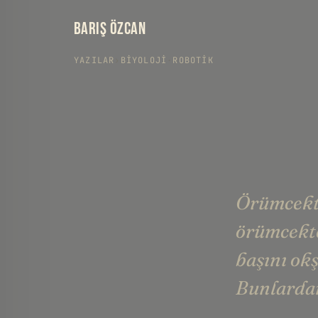
BARIŞ ÖZCAN
YAZILAR
›
BIYOLOJI
·
ROBOTIK
Örümcekte
örümcekte
başını okş
Bunlardan