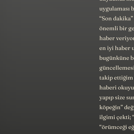
uygulaması bu
“Son dakika” 
önemli bir g
haber veriyo
en iyi haber
bugünküne be
güncellemesi
takip ettiğim
haberi okuyu
yapıp size su
köpeğin” deği
ilgimi çekti
“örümceği eğ