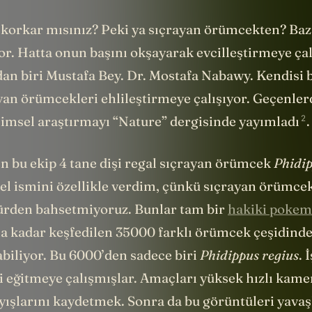
orkar mısınız? Peki ya sıçrayan örümcekten? Baz
r. Hatta onun başını okşayarak evcilleştirmeye çal
dan biri Mustafa Bey. Dr. Mostafa Nabawy. Kendisi b
yan örümcekleri ehlileştirmeye çalışıyor. Geçenler
2
ilimsel araştırmayı “Nature” dergisinde
yayımladı
.
in bu ekip 4 tane dişi regal sıçrayan örümcek
Phidip
sel ismini özellikle verdim, çünkü sıçrayan örümce
 türden bahsetmiyoruz. Bunlar tam bir
hakiki poke
a kadar keşfedilen 35000 farklı örümcek çeşidind
abiliyor. Bu 6000’den sadece biri
Phidippus regius
. 
i eğitmeye çalışmışlar. Amaçları yüksek hızlı kame
yışlarını kaydetmek. Sonra da bu görüntüleri yavaşl