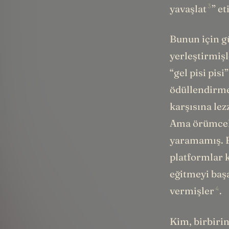
3
yavaşlat
” e
Bunun için g
yerleştirmiş
“gel pisi pis
ödüllendirme
karşısına lez
Ama örümcekle
yaramamış. B
platformlar k
eğitmeyi baş
4
vermişler
.
Kim, birbirin