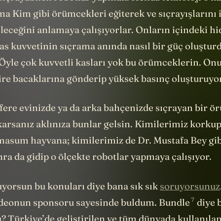
ma Kim gibi örümcekleri eğiterek ve sıçrayışlarını
ileceğini anlamaya çalışıyorlar. Onların içindeki hi
kas kuvvetinin sıçrama anında nasıl bir güç oluştu
 Öyle çok kuvvetli kasları yok bu örümceklerin. On
ire bacaklarına gönderip yüksek basınç oluşturuyor
efere evinizde ya da arka bahçenizde sıçrayan bir 
rsanız aklınıza bunlar gelsin. Kimilerimiz korkup,
 masum hayvana; kimilerimiz de Dr. Mustafa Bey gib
nra da gidip o ölçekte robotlar yapmaya çalışıyor.
yorsun bu konuları diye bana sık sık
soruyorsunuz
7
ideonun sponsoru sayesinde buldum.
Bundle
diye 
 Türkiye’de geliştirilen ve tüm dünyada kullanılan