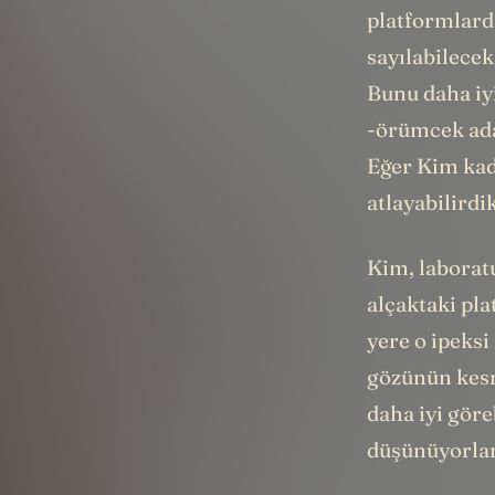
platformlard
sayılabilecek
Bunu daha iyi
-örümcek ada
Eğer Kim kada
atlayabilirdi
Kim, laborat
alçaktaki pl
yere o ipeksi
gözünün kesm
daha iyi göre
düşünüyorlar