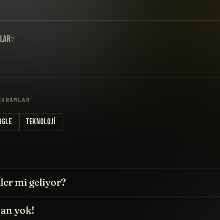
LAR
7
AVRAMLAR
OGLE
TEKNOLOJI
kler mi geliyor?
san yok!