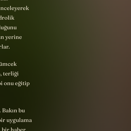
 inceleyerek
drolik
rduğunu
un yerine
lar.
örümcek
 terliği
i onu eğitip
. Bakın bu
bir uygulama
 bir haber