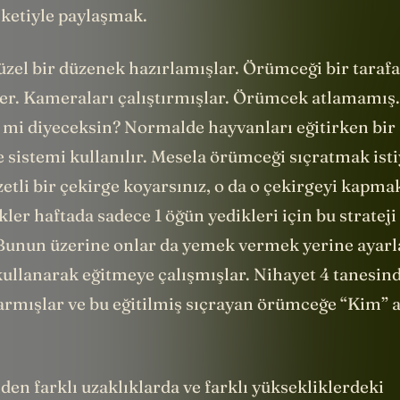
tiketiyle paylaşmak.
üzel bir düzenek hazırlamışlar. Örümceği bir tarafa
ler. Kameraları çalıştırmışlar. Örümcek atlamamış
i” mi diyeceksin? Normalde hayvanları eğitirken bir
 sistemi kullanılır. Mesela örümceği sıçratmak ist
zetli bir çekirge koyarsınız, o da o çekirgeyi kapmak
r haftada sadece 1 öğün yedikleri için bu strateji 
unun üzerine onlar da yemek vermek yerine ayarl
ullanarak eğitmeye çalışmışlar. Nihayet 4 tanesind
armışlar ve bu eğitilmiş sıçrayan örümceğe “Kim” a
den farklı uzaklıklarda ve farklı yüksekliklerdeki