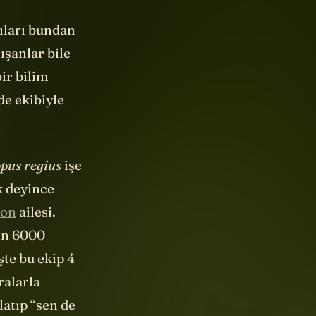
ıları bundan
ışanlar bile
ir bilim
de ekibiyle
pus regius
işe
k deyince
mon
ailesi.
en 6000
İşte bu ekip 4
ralarla
atıp “
sen de