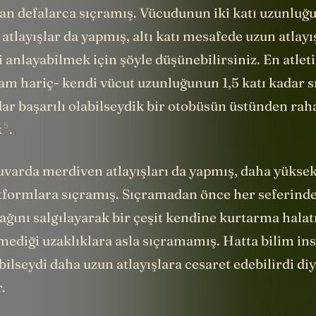
an defalarca sıçramış. Vücudunun iki katı uzunluğ
 atlayışlar da yapmış, altı katı mesafede uzun atlayış
 anlayabilmek için şöyle düşünebilirsiniz. En atleti
m hariç- kendi vücut uzunluğunun 1,5 katı kadar sı
r başarılı olabilseydik bir otobüsün üstünden raha
5
k
.
uvarda merdiven atlayışları da yapmış, daha yüksek
atformlara sıçramış. Sıçramadan önce her seferind
 ağını salgılayarak bir çeşit kendine kurtarma halat
ediği uzaklıklara asla sıçramamış. Hatta bilim ins
bilseydi daha uzun atlayışlara cesaret edebilirdi di
.