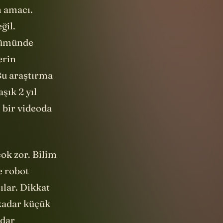
n amacı.
ğil.
ölümünde
erin
Bu araştırma
şık 2 yıl
 bir videoda
ok zor. Bilim
e robot
ılar. Dikkat
kadar küçük
adar