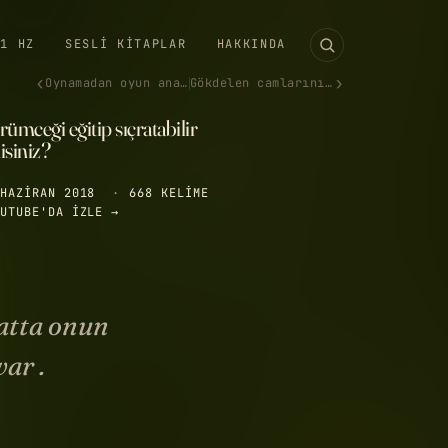
11 HZ
SESLI KITAPLAR
HAKKINDA
‹
›
Oynamadan oyun analizi yapılı…
Gökdelen camlarını neden hala…
ümceği eğitip sıçratabilir
isiniz?
HAZIRAN 2018
·
668 KELIME
UTUBE'DA IZLE →
atta onun
ar .