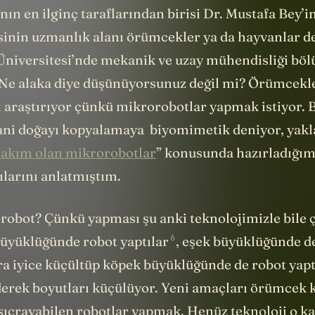
ın en ilginç taraflarından birisi Dr. Mustafa Bey’i
inin uzmanlık alanı örümcekler ya da hayvanlar de
niversitesi’nde mekanik ve uzay mühendisliği b
 Ne alaka diye düşünüyorsunuz değil mi? Örümcekl
nı araştırıyor çünkü mikrorobotlar yapmak istiyor. 
ni doğayı kopyalamaya biyomimetik deniyor, yakla
takım olan mikrorobotlar
” konusunda hazırladığım
ılarını anlatmıştım.
obot? Çünkü yapması şu anki teknolojimizle bile ç
6
 büyüklüğünde robot
yaptılar
, eşek büyüklüğünde d
ra iyice küçültüp köpek büyüklüğünde de robot yapt
derek boyutları küçülüyor. Yeni amaçları örümcek 
 sıçrayabilen robotlar yapmak. Henüz teknoloji o k