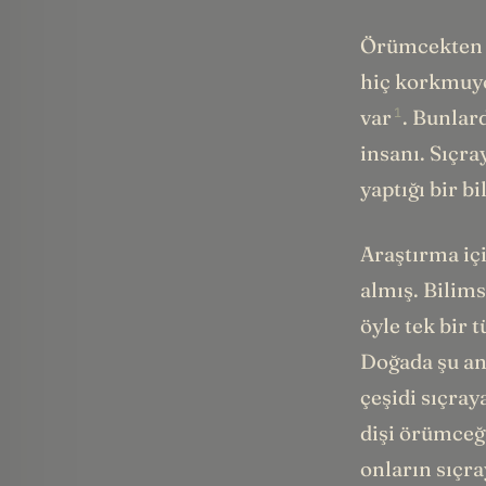
Örümcekten k
hiç korkmuyo
1
var
. Bunlar
insanı. Sıçra
yaptığı bir b
Araştırma iç
almış. Bilim
öyle tek bir
Doğada şu an
çeşidi sıçray
dişi örümceğ
onların sıçra