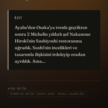
ÖZET
Ayabe'den Osaka'ya trenle geçtikten
sonra 2 Michelin yıldızlı şef Nakanoue
Hiroki'nin Sushiyoshi restoranına
uğradık. Sushi'nin incelikleri ve
tasarımla ilişkisini irdeleyip oradan
ayrıldık. Ama…
TAM METIN
OTOMATIK METIN (YAPAY ZEKÂ, HATALI OLABILIR)