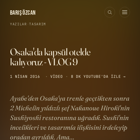
BARIŞ ÖZCAN
YAZILAR
›
TASARIM
Osaka'da kapsül otelde
kalıyoruz - VLOG 9
1 NISAN 2016
·
VIDEO
·
8 DK
YOUTUBE'DA IZLE →
Ayabe'den Osaka'ya trenle geçtikten sonra
2 Michelin yıldızlı şef Nakanoue Hiroki'nin
Sushiyoshi restoranına uğradık. Sushi'nin
incelikleri ve tasarımla ilişkisini irdeleyip
oradan ayrıldık. Ama…