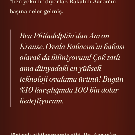
bir teklifte bulunuyor. Ya da beğenmeyip
“ben yokum” diyorlar. Bakalım Aaron’ın
başına neler gelmiş.
Ben Philadelphia’dan Aaron
Krause. Ovala Babacım’ın babası
olarak da biliniyorum! Çok tatlı
ama dünyadaki en yüksek
teknoloji ovalama ürünü! Bugün
%10 karşılığında 100 bin dolar
hedefliyorum.