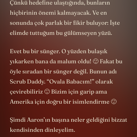
hedefi için uğraşmaya devam ediyor.
Çünkü hedefine ulaştığında, bunların
hiçbirinin önemi kalmayacak. Ve en
sonunda çok parlak bir fikir buluyor: İşte
elimde tuttuğum bu gülümseyen yüzü.
Evet bu bir sünger. O yüzden bulaşık
yıkarken bana da malum oldu! 🙂 Fakat bu
öyle sıradan bir sünger değil. Bunun adı
Scrub Daddy. “Ovala Babacım!” olarak
çevirebiliriz 🙂 Bizim için garip ama
Amerika için doğru bir isimlendirme 🙂
Şimdi Aaron’ın başına neler geldiğini bizzat