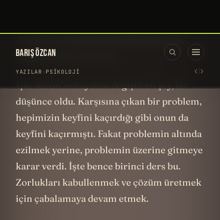
gitmiyordu bir de bu çıktı başımıza! Ne
yapıcaz şimdi? Neyse patron kızar belki ama
düzeltiriz bir şekilde. Ama bu garip değil mi…
Arabayı temizlemek için kullandığım şey
arabayı neden çizsin ki?
İşte Aaron’ın hayatını değiştiren şey, bu
düşünce oldu. Karşısına çıkan bir problem,
hepimizin keyfini kaçırdığı gibi onun da
keyfini kaçırmıştı. Fakat problemin altında
ezilmek yerine, problemin üzerine gitmeye
karar verdi. İşte bence birinci ders bu.
Zorlukları kabullenmek ve çözüm üretmek
için çabalamaya devam etmek.