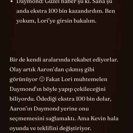
Daymond: Güzel haber şu ki. Sana şu
anda ekstra 100 bin kazandırdım. Ben
yokum, Lori’ye girsin bakalım.
Bir de kendi aralarında rekabet ediyorlar.
Olay artık Aaron’dan çıkmış gibi
görünüyor 🙂 Fakat Lori muhtemelen
Daymond’ın böyle yapıp çekileceğini
biliyordu. Ödediği ekstra 100 bin dolar,
Aaron’ın Daymond yerine onu
seçmemesini sağlamaktı. Ama Kevin hala