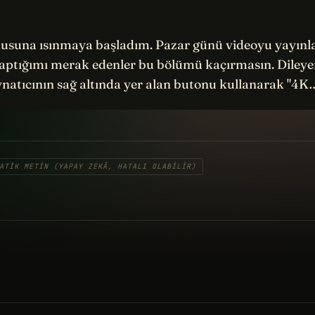
suna ısınmaya başladım. Pazar günü videoyu yayınl
yaptığımı merak edenler bu bölümü kaçırmasın. Dileye
natıcının sağ altında yer alan butonu kullanarak "4K
ATIK METIN (YAPAY ZEKÂ, HATALI OLABILIR)