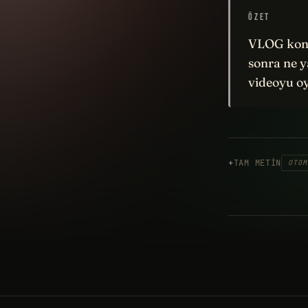
ÖZET
VLOG konu
sonra ne 
videoyu oy
TAM METIN
OTOM