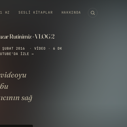
11 HZ
SESLI KITAPLAR
HAKKINDA
azar Rutinimiz - VLOG 2
 ŞUBAT 2016
·
VIDEO
·
6 DK
UTUBE'DA IZLE →
 videoyu
 bu
ıcının sağ