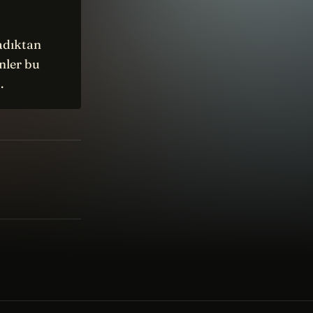
adıktan
nler bu
…