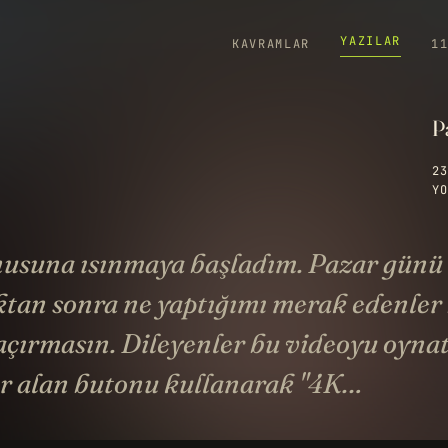
YAZILAR
KAVRAMLAR
1
P
23
YO
suna ısınmaya başladım. Pazar günü
ktan sonra ne yaptığımı merak edenler
çırmasın. Dileyenler bu videoyu oynat
er alan butonu kullanarak "4K…