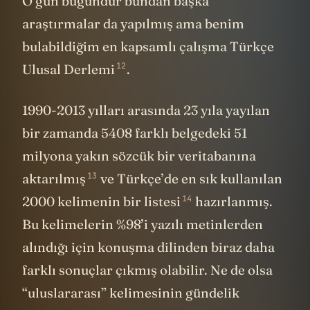
O gün bugündür bundan başka
araştırmalar da yapılmış ama benim
bulabildiğim en kapsamlı çalışma
Türkçe
12
Ulusal Derlemi
.
1990-2013 yılları arasında 23 yıla yayılan
bir zamanda 5408 farklı belgedeki 51
milyona yakın sözcük bir veritabanına
13
aktarılmış
ve Türkçe’de en sık kullanılan
14
2000 kelimenin bir listesi
hazırlanmış.
Bu kelimelerin %98’i yazılı metinlerden
alındığı için konuşma dilinden biraz daha
farklı sonuçlar çıkmış olabilir. Ne de olsa
“uluslararası” kelimesinin gündelik