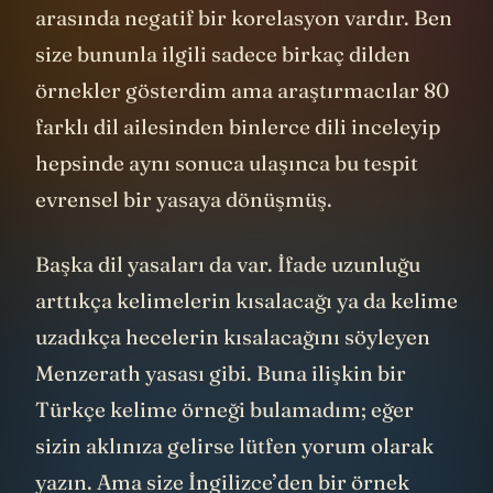
arasında negatif bir korelasyon vardır. Ben
size bununla ilgili sadece birkaç dilden
örnekler gösterdim ama araştırmacılar 80
farklı dil ailesinden binlerce dili inceleyip
hepsinde aynı sonuca ulaşınca bu tespit
evrensel bir yasaya dönüşmüş.
Başka dil yasaları da var. İfade uzunluğu
arttıkça kelimelerin kısalacağı ya da kelime
uzadıkça hecelerin kısalacağını söyleyen
Menzerath yasası gibi. Buna ilişkin bir
Türkçe kelime örneği bulamadım; eğer
sizin aklınıza gelirse lütfen yorum olarak
yazın. Ama size İngilizce’den bir örnek