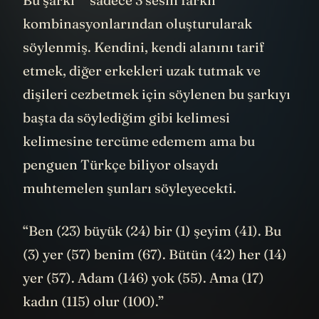
Bu şarkı
sadece 3 sesin farklı
kombinasyonlarından oluşturularak
söylenmiş. Kendini, kendi alanını tarif
etmek, diğer erkekleri uzak tutmak ve
dişileri cezbetmek için söylenen bu şarkıyı
başta da söylediğim gibi kelimesi
kelimesine tercüme edemem ama bu
penguen Türkçe biliyor olsaydı
muhtemelen şunları söyleyecekti.
“Ben (23) büyük (24) bir (1) şeyim (41). Bu
(3) yer (57) benim (67). Bütün (42) her (14)
yer (57). Adam (146) yok (55). Ama (17)
kadın (115) olur (100).”