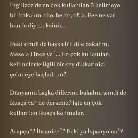
İngilizce’de en çok kullanılan 5 kelimeye
bir bakalım: the, be, to, of, a. Eee ne var
bunda diyeceksiniz...
Peki şimdi de başka bir dile bakalım.
4
Mesela
Fince’ye
... En çok kullanılan
kelimelerle ilgili bir şey dikkatinizi
çekmeye başladı mı?
Dünyanın başka dillerine bakalım şimdi de.
5
Rusça’ya
ne dersiniz? İşte en çok
kullanılan Rusça kelimeler.
6
7
8
Arapça
?
İbranice
? Peki ya
İspanyolca
?