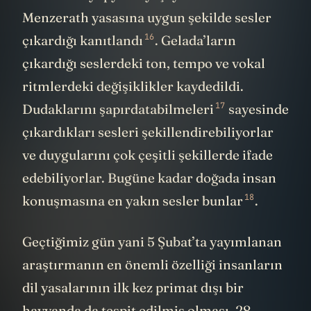
Menzerath yasasına uygun şekilde sesler
16
çıkardığı
kanıtlandı
. Gelada’ların
çıkardığı seslerdeki ton, tempo ve vokal
ritmlerdeki değişiklikler kaydedildi.
17
Dudaklarını şapırdatabilmeleri
sayesinde
çıkardıkları sesleri şekillendirebiliyorlar
ve duygularını çok çeşitli şekillerde ifade
edebiliyorlar. Bugüne kadar doğada insan
18
konuşmasına en yakın sesler
bunlar
.
Geçtiğimiz gün yani 5 Şubat’ta yayımlanan
araştırmanın en önemli özelliği insanların
dil yasalarının ilk kez primat dışı bir
hayvanda da tespit edilmiş olması. 28