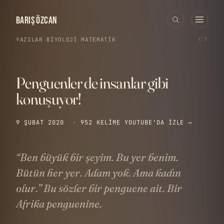
BARIŞ ÖZCAN
‹
›
YAZILAR
›
BIYOLOJI
·
MATEMATIK
Penguenler de insanlar gibi
konuşuyor!
9 ŞUBAT 2020
·
952 KELIME
YOUTUBE'DA IZLE →
“Ben büyük bir şeyim. Bu yer benim.
Bütün her yer. Adam yok. Ama kadın
olur.” Bu sözler bir penguene ait. Bir
Afrika penguenine.