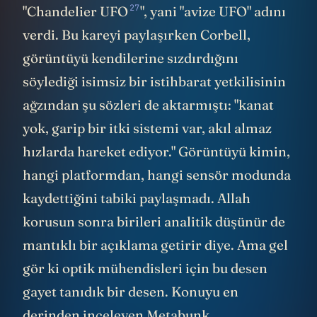
49
AARO
direktörü ve lazer fizikçisi Sean
50
Kirkpatrick
, Aralık 2023'te istifa etmeden
önce 800'ün üzerindeki vakayı tek tek
ölçümleyip hiçbirinin evrenin temel fizik
yasalarına meydan okumadığını
kanıtlamıştı. UAP raporlarının neredeyse
yarısını meşgul eden o meşhur "metalik
küre" tasvirlerinin bile, jet motorlarının
yaydığı yoğun ısıyı algılayan kızılötesi
kameraların yazılımsal olarak ekranda
oluşturduğu sensör artefaktları
olabileceğini detaylı olarak göstermişti. 80
yıl içinde her dönem incelenen vakaların