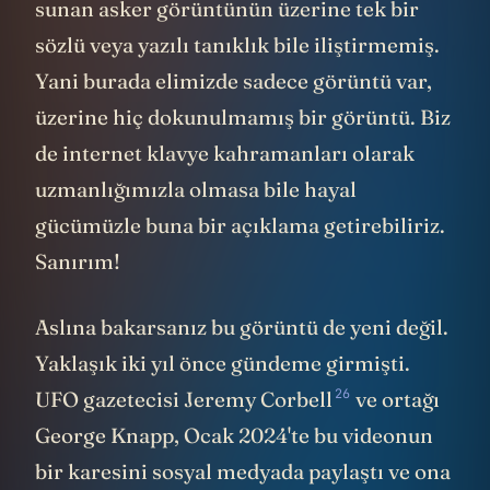
somut katkısı olamaz.
Bu süslü web sitesinin içinde kaybolmadan
altlarda bir yerde duran asıl kaynak
bağlantısını keşfederseniz AARO diye bir
başka resmi web sitesi olduğunu
47
görüyorsunuz. İşte o AARO 2024 raporu
,
dünyada doğrulanabilir hiçbir uzaylı kanıtı
veya fizik ötesi teknoloji olmadığını resmi
devlet arşivlerine geçirmiş çok net bir
48
rapor bu. David Grusch'ın
Kongre'de
patlatan o "insan dışı biyolojik kalıntılar" ve
gizli ters mühendislik programları
iddiaları bu raporda yalanlanıyor. Eski