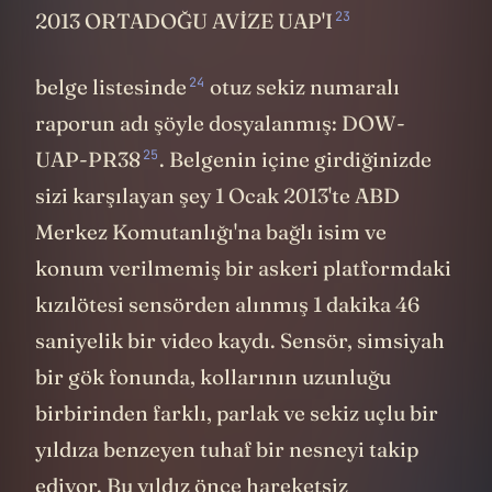
temkinli bir sınır çizmiş. Kendisini 3i Atlas
videosunda epeyce bir eleştirmiştim.
Çünkü her ne kadar Loeb'in temel duruşu
skeptik olsa da bir yandan evrenin
barındırdığı o sonsuz sürprizlere kapısını
kapatmayan bir bilim insanının esnekliği
imajını da kurmaya çalışıyor. 3i Atlas
fenomeninde bu konuda epeyce bir esnek
yorum yapmıştı. Ama bakın o bile
yayımlanan bu spesifik belge setinin içinde
insan dışı bir kökene işaret eden
olağanüstü hiçbir kanıt bulunmadığını
söylemiş. Asıl problemin Pentagon'un