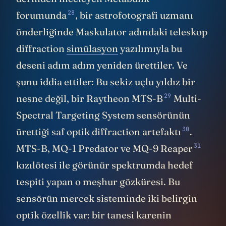
belirli bir oranı açıklanamayan statüsünde
kaldı. Bu oran hep sabit. Eğer gökyüzünde
gerçekten dünya dışı araçlar dolaşıyor
olsaydı, artan sensör ve kamera kalitemizle
birlikte toplam açıklanamayan vaka
sayısının dramatik bir şekilde artması
gerekirdi değil mi? Oysa artmadı,
kategorik olarak sabit kaldı.
Ortada oldukça paradoksal bir durum var;
Pentagon aynı gün aynı portal üzerinden
gigabaytlarca dosyayı indirime açıyor,
şeffaflık adına bildiği her şeyi masaya
döktüğünü ilan ediyor ama basın sözcüleri