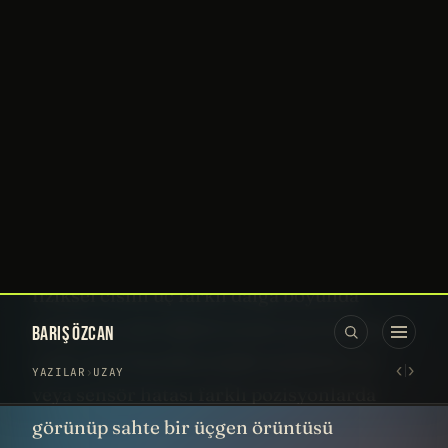
kaydı yok, kızılötesi sensör verisi yok;
sadece bir grup tanığın sözlü tarifi ve onun
bir grafik tasarımcının elinden geçmiş bir
yorumu var. "Compelling" damgası
tanıkların güvenilirliğini onaylıyor olabilir;
ama biz biliyoruz ki insan algısı gece
gökyüzünde atmosfere giren bir Starlink
43
parçasını
, askeri bir balon veya drone
formasyonunu, sıvı yakıtlı bir roket
kuyruğunu çoğu zaman olduğu şekliyle
değil beklediği şekilde rapor eder.
Görselleştirme aşaması da Photoshop'a
düştüğünde, "actual site photo"
cümlesindeki o "actual" kelimesi