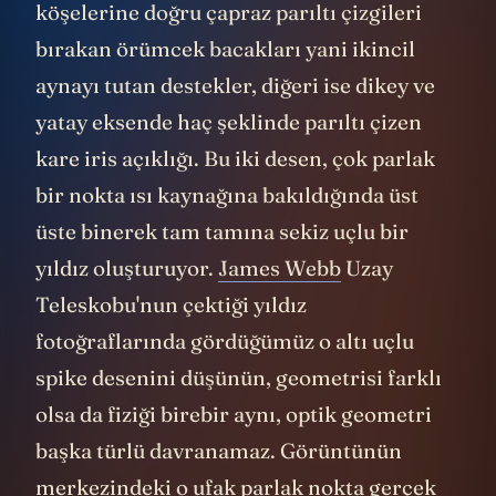
kameralar karşısına geçip bu belgelerin o
aranan büyük kanıtı içermediğini
savunuyor. "Bilinmeyen" kelimesi ile
"dünya dışı" kelimesi arasındaki anlamsal
bir boşluk var. Ve resmi makamlar bu
boşluğu ustalıkla kullanıyor. Bakın bir ara
bunlara artık UAP denilmeye başlanmıştı.
Oysa şimdi ne denmiş: WAR-GOV-UFO!
Sokaktan geçen bir vatandaşa UAP
derseniz hiç bir şey anlamaz. Ama UFO
derseniz, da-da-dannn! Bilimsel literatürde
bir gözlemin "açıklanamayan" olması, onun
başka bir yıldız sisteminden dünyamızı
ziyarete geldiğini kanıtlamaz; o sadece