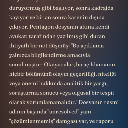
yayımladığı bazı görüntülerden zaman,
konum, yükseklik ve cihaz kalibrasyonu
gibi bağlamı kuracak o hayati verilerin
silinmiş olması olduğunu da vurguluyor.
Dünyanın farklı köşelerine dağılmış
teleskoplar ve parçacık hızlandırıcıları
evrenin sırrını çözmeye çalışırken, hiçbir
araştırmacı nerede ve hangi şartlarda
çekildiği belli olmayan, sadece hareket
eden birkaç gri pikselden ibaret bir askeri
video karesi üzerinden bilimsel bir teori
inşa edemez. İşte böyle referanssız
görüntüleri şeffaflık maskesi altında
internete salmanın modern bilime hiçbir