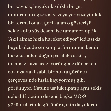
bizim elimizdeki cihazların ve teorilerin o
an o piksel kümesini okuyacak olgunluğa
erişmediğini ispatlar.
Amerika Birleşik Devletleri'nin şeffaflık
kelimesi etrafında kurduğu bu bitmek
bilmeyen bürokratik oyunun tarihsel
ölçeğine şöyle biraz uzaktan baksak çok
daha net görebiliriz aslında olup bitenleri.
51
52
1947, Roswell
. 1969, Blue Book
53
kapatıldı. 2017, NYT sızıntısı
. 2019,
donanmanın resmi onayı. 2023, yeminli
tanıklıklar. Ve bugün, 2026, PURSUE