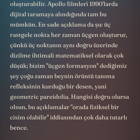
görüntünün asıl konusu olan bronz cismi
kapsamıyor; sadece onun üzerine
yerleştirildiği o boş çayırı kapsıyor.
Alanında söz sahibi olan araştırma
kurumlarının ve bilim insanlarının,
yayımlanan bu 162 belgeye nasıl bir
analitik çerçeveden yaklaştığını bilmek
isteyenler için biraz da onları aktarayım.
Harvard
Üniversitesi astrofizikçisi ve
uzayda teknolojik izler arayan
Galileo
44
45
Project'in
kurucusu Avi Loeb
, verilerin
internete düşmesinden hemen sonra
46
kaleme aldığı değerlendirmesinde
olaya