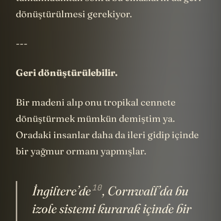
tamamladıktan sonra bu cihazların da geri
dönüştürülmesi gerekiyor.
---
Geri dönüştürülebilir.
Bir madeni alıp onu tropikal cennete
dönüştürmek mümkün demiştim ya.
Oradaki insanlar daha da ileri gidip içinde
bir yağmur ormanı yapmışlar.
10
İngiltere’de
, Cornwall’da bu