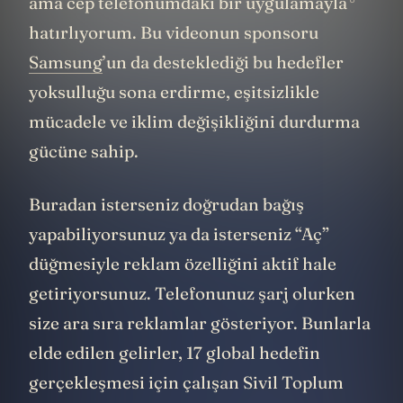
Ben bunların hepsini ezbere bilmiyorum
8
ama cep telefonumdaki
bir uygulamayla
hatırlıyorum. Bu videonun sponsoru
Samsung
’un da desteklediği bu hedefler
yoksulluğu sona erdirme, eşitsizlikle
mücadele ve iklim değişikliğini durdurma
gücüne sahip.
Buradan isterseniz doğrudan bağış
yapabiliyorsunuz ya da isterseniz “Aç”
düğmesiyle reklam özelliğini aktif hale
getiriyorsunuz. Telefonunuz şarj olurken
size ara sıra reklamlar gösteriyor. Bunlarla
elde edilen gelirler, 17 global hedefin