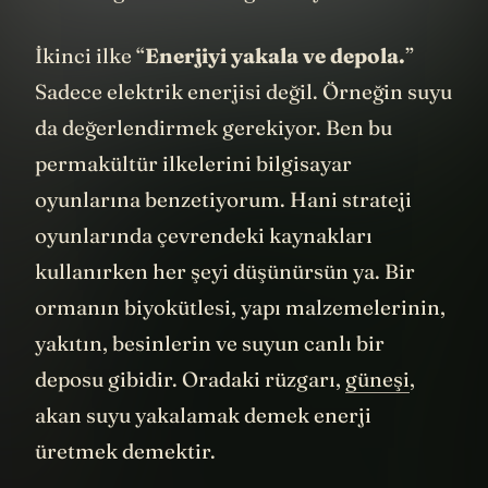
ki bir dağ var bulunduğumuz yerde.
İkinci ilke “
Enerjiyi yakala ve depola.
”
Sadece elektrik enerjisi değil. Örneğin suyu
da değerlendirmek gerekiyor. Ben bu
permakültür ilkelerini bilgisayar
oyunlarına benzetiyorum. Hani strateji
oyunlarında çevrendeki kaynakları
kullanırken her şeyi düşünürsün ya. Bir
ormanın biyokütlesi, yapı malzemelerinin,
yakıtın, besinlerin ve suyun canlı bir
deposu gibidir. Oradaki rüzgarı,
güneşi
,
akan suyu yakalamak demek enerji
üretmek demektir.