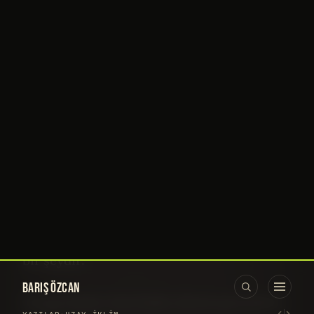
doğru yere yerleştirirse neden olmasın? Bu
bir kültür meselesi.
Permakültür
3
Bakın size
şöyle bir yer
göstereyim.
Burası
Mars
’ta değil, Dünya’da. Ama ilk hali
bu değil. Birileri orada “madencilik”
yapmaya çalışmış. Tam 160 yıl boyunca
kazmış, çıkarmış, almış. Bu tek başına kötü
bir şey değil. Doğa cömerttir. Ama sadece
almak, karşılığında bir şey vermemek kötü
bir şeydir.