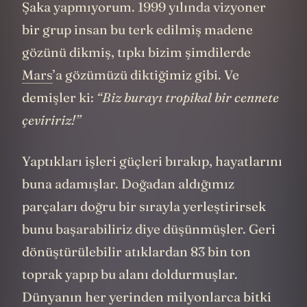
Şaka yapmıyorum. 1999 yılında vizyoner
bir grup insan bu terk edilmiş madene
gözünü dikmiş, tıpkı bizim şimdilerde
Mars
’a gözümüzü diktiğimiz gibi. Ve
demişler ki:
“Biz burayı tropikal bir cennete
çeviririz!”
Yaptıkları işleri güçleri bırakıp, hayatlarını
buna adamışlar. Doğadan aldığımız
parçaları doğru bir sırayla yerleştirirsek
bunu başarabiliriz diye düşünmüşler. Geri
dönüştürülebilir atıklardan 83 bin ton
toprak yapıp bu alanı doldurmuşlar.