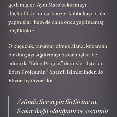
Dünyanın her yerinden milyonlarca bitki
getirmişler. Aynı Mars’ta kurmayı
düşündüklerimize benzer kubbeler, seralar
yapmışlar, hem de daha önce yapılmamış
büyüklükte.
O küçücük, tarumar olmuş alana, kocaman
bir dünyayı sığdırmayı başarmışlar. Ve
adına da “Eden Project” demişler. İşte bu
4
Eden Projesinin
önemli isimlerinden Jo
5
Elworthy
diyor
ki:
Aslında her şeyin birbirine ne