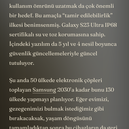
Sürekli yeni cihaz almak yerine, var olanın
kullanım ömrünü uzatmak da çok önemli
bir hedef. Bu amaçla “tamir edilebilirlik”
ilkesi benimsenmiş. Galaxy S23 Ultra IP68
sertifikalı su ve toz korumasına sahip.
İçindeki yazılım da 5 yıl ve 4 nesil boyunca
güvenlik güncellemeleriyle güncel
tutuluyor.
Şu anda 50 ülkede elektronik çöpleri
toplayan
Samsung
2030’a kadar bunu 130
ülkede yapmayı planlıyor. Eğer evimizi,
gezegenimizi bulmak istediğimiz gibi
bırakacaksak, yaşam döngüsünü