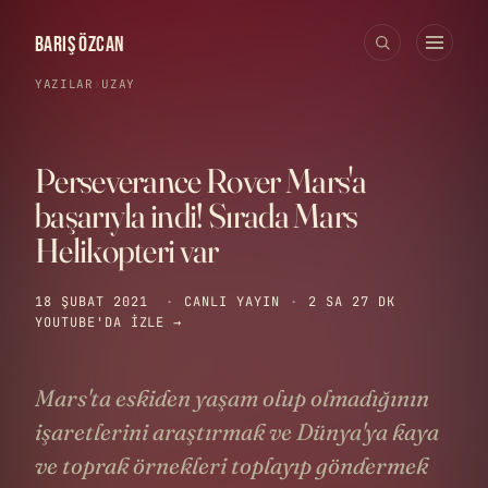
BARIŞ ÖZCAN
YAZILAR
›
UZAY
Perseverance Rover Mars'a
başarıyla indi! Sırada Mars
Helikopteri var
18 ŞUBAT 2021
·
CANLI YAYIN
·
2 SA 27 DK
YOUTUBE'DA IZLE →
Mars'ta eskiden yaşam olup olmadığının
işaretlerini araştırmak ve Dünya'ya kaya
ve toprak örnekleri toplayıp göndermek