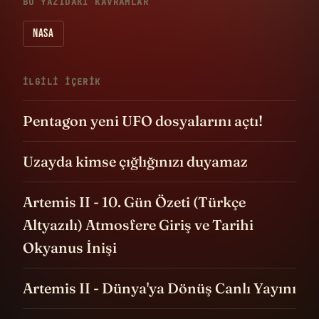
BU YAZIDAKI KAVRAMLAR
NASA
İLGILI IÇERIK
Pentagon yeni UFO dosyalarını açtı!
Uzayda kimse çığlığınızı duyamaz
Artemis II - 10. Gün Özeti (Türkçe
Altyazılı) Atmosfere Giriş ve Tarihi
Okyanus İnişi
Artemis II - Dünya'ya Dönüş Canlı Yayını