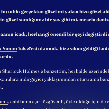
en birini keşfetmiş oldum:
Philomena Cunk
.
bu tablo gerçekten güzel mi yoksa bize güzel ol
çin güzel sandığımız bir şey gibi mi, mesela deniz
nın icadı, herhangi önemli bir şeyi değiştirdi 
k Yunan
felsefesi okumak, bize sıkıcı geldiği kad
yordu.
nu
Sherlock
Holmes’e benzettim, herhalde üzerindek
konulara indirgeyici yaklaşımından ötürü ama benz
t.
Cunk
, cahil ama aşırı özgüvenli, öyle olduğu için de