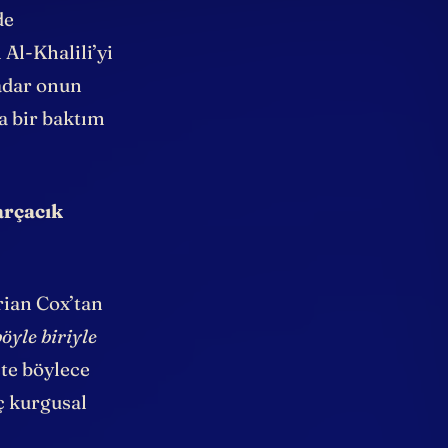
iye
de
Al-Khalili’yi
kadar onun
a bir baktım
arçacık
rian Cox’tan
öyle biriyle
te böylece
ç kurgusal