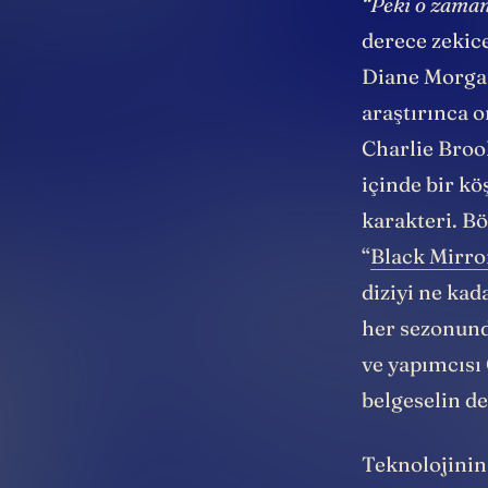
“Peki o zaman
derece zekic
Diane Morgan
araştırınca 
Charlie Broo
içinde bir k
karakteri. Bö
“
Black Mirro
diziyi ne ka
her sezonunda
ve yapımcısı
belgeselin de
Teknolojinin