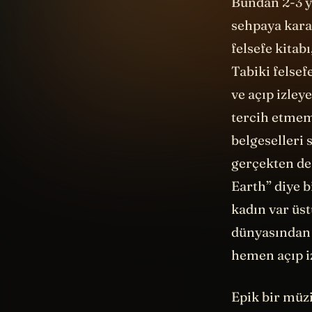
Bundan 2-3 y
sehpaya kara
felsefe kitab
Tabiki felse
ve açıp izley
tercih etmem
belgeselleri
gerçekten d
Earth” diye b
kadın var üst
dünyasından d
hemen açıp 
Epik bir müz