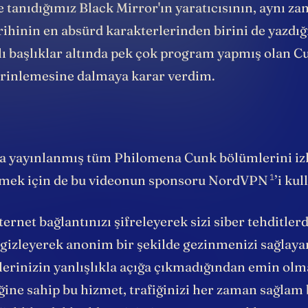
 tanıdığımız Black Mirror'ın yaratıcısının, aynı z
rihinin en absürd karakterlerinden birini de yazdı
klı başlıklar altında pek çok program yapmış olan C
erinlemesine dalmaya karar verdim.
ca yayınlanmış tüm Philomena Cunk bölümlerini iz
1
lmek için de bu videonun sponsoru NordVPN
’i ku
rnet bağlantınızı şifreleyerek sizi siber tehditle
i gizleyerek anonim bir şekilde gezinmenizi sağlay
lerinizin yanlışlıkla açığa çıkmadığından emin olma
ğine sahip bu hizmet, trafiğinizi her zaman sağlam 