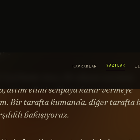
YAZILAR
KAVRAMLAR
1
P
23
YO
3 yıl kadar önce, bir akşam oturdum
, attım elimi sehpaya karar vermeye
m. Bir tarafta kumanda, diğer tarafta b
rşılıklı bakışıyoruz.