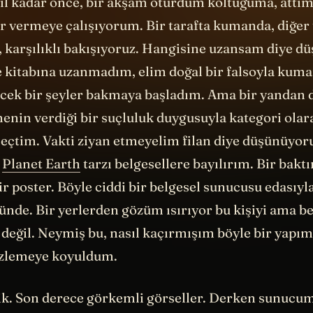
ıl kadar önce, bir akşam oturdum koltuğuma, attım
r vermeye çalışıyorum. Bir tarafta kumanda, diğer t
ı, karşılıklı bakışıyoruz. Hangisine uzansam diye 
fe kitabına uzanmadım, elim doğal bir falsoyla kum
ecek bir şeyler bakmaya başladım. Ama bir yandan d
enin verdiği bir suçluluk duygusuyla kategori olar
 seçtim. Vakti ziyan etmeyelim filan diye düşünüyo
e
Planet Earth
tarzı belgesellere bayılırım. Bir bakt
ir poster. Böyle ciddi bir belgesel sunucusu edasıyl
ünde. Bir yerlerden gözüm ısırıyor bu kişiyi ama b
eğil. Neymiş bu, nasıl kaçırmışım böyle bir yapımı
izlemeye koyuldum.
ik. Son derece görkemli görseller. Derken sunucu