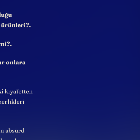
duğu
 ürünleri?.
mi?.
ar onlara
i kıyafetten
erlikleri
 en absürd