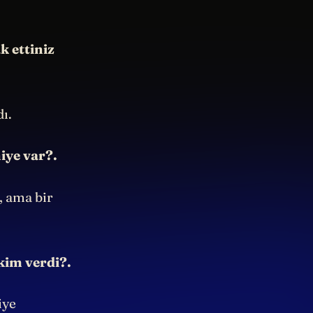
k ettiniz
ı.
iye var?.
, ama bir
kim verdi?.