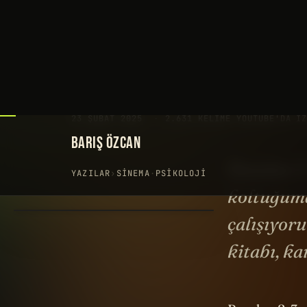
BARIŞ ÖZCAN
YAZILAR
›
SINEMA
·
PSIKOLOJI
Bundan 2-
koltuğuma
çalışıyoru
kitabı, ka