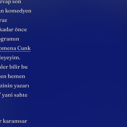
Cevap son
ıran komedyen
raz
 kadar önce
rogramın
lomena Cunk
yleyeyim.
ler bilir bu
ğmen hemen
zinin yazarı
 yani sahte
ir karamsar