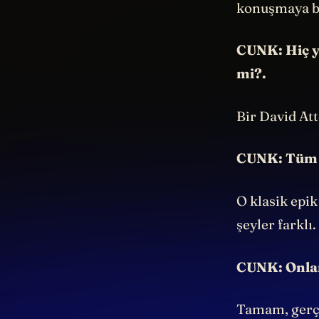
konuşmaya ba
CUNK: Hiç y
mi?.
Bir David At
CUNK: Tüm bu
O klasik epik
şeyler farklı.
CUNK: Onlara