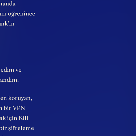
amanda
ğını öğrenince
unk’ın
ledim ve
llandım.
rden koruyan,
an bir VPN
k için Kill
bir şifreleme