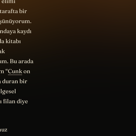
 elimi
arafta bir
düşünüyorum.
andaya kaydı
a kitabı
ak
rum. Bu arada
ım “
Cunk
on
a duran bir
elgesel
 filan diye
muz