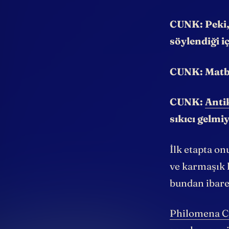
karakterlerd
CUNK: Peki, 
söylendiği i
CUNK: Matbaa
CUNK:
Anti
sıkıcı gelmi
İlk etapta o
ve karmaşık 
bundan ibare
Philomena 