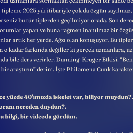
ciddi uzmanlara sormaktan çekinmeyen bir sahte be
tipleme 2025 yılı itibariyle çok da özgün sayılmaz,
rseniz bu tür tiplerden geçilmiyor orada. Son dere
orumlar yapan ve buna rağmen inanılmaz bir özgü
lar artık her yerde. Ağzı olan konuşuyor. Bu tiple
in o kadar farkında değiller ki gerçek uzmanlara, 
nda bile ders verirler. Dunning-Kruger Etkisi. “Ben
 bir araştırın” derim. İşte Philomena Cunk karakte
e yüzde 40'ımızda iskelet var, biliyor muydun?
oranı nereden duydun?.
 bilgi, bir videoda gördüm.