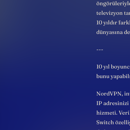
öngörüleriyle
televizyon ta
10 yıldır far
dünyasına d
---
10 yıl boyun
bunu yapabi
NordVPN, inte
IP adresiniz
hizmeti. Veri
Switch özelli