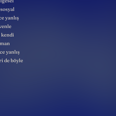
lgesel
 sosyal
ce yanlış
venle
r kendi
uzman
ce yanlış
ri de böyle
.