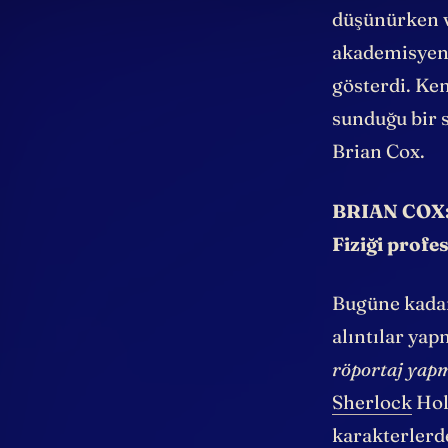
Tamam, gerçek
düşünürken v
akademisyenle
gösterdi. Ken
sunduğu bir s
Brian Cox.
BRIAN COX: 
Fiziği prof
Bugüne kadar
alıntılar ya
röportaj yapm
Sherlock
Hol