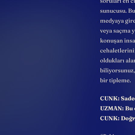
soruları en 
sunucusu. Bu 
medyaya gire
veya saçma y
konuşan insan
cehaletlerin
oldukları ala
biliyorsunuz,
bir tipleme.
CUNK: Sadec
UZMAN: Bu 
CUNK: Doğru