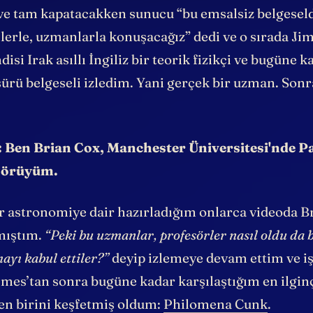
 bir belgesel değilmiş, işte bir parodiymiş filan d
e tam kapatacakken sunucu “bu emsalsiz belgesel
rle, uzmanlarla konuşacağız” dedi ve o sırada Jim 
disi Irak asıllı İngiliz bir teorik fizikçi ve bugüne 
ürü belgeseli izledim. Yani gerçek bir uzman. Sonr
Ben Brian Cox, Manchester Üniversitesi'nde P
esörüyüm.
 astronomiye dair hazırladığım onlarca videoda B
pmıştım.
“Peki bu uzmanlar, profesörler nasıl oldu da b
ayı kabul ettiler?”
deyip izlemeye devam ettim ve iş
mes’tan sonra bugüne kadar karşılaştığım en ilgin