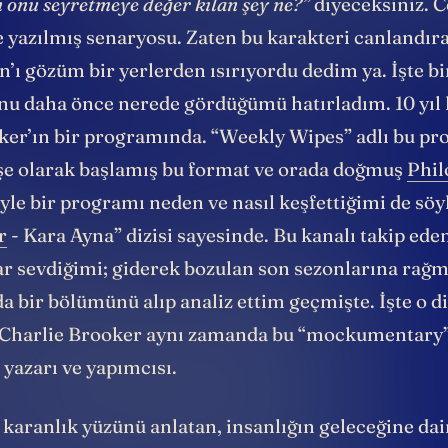
 onu seyretmeye değer kılan şey ne?”
diyeceksiniz. 
e yazılmış senaryosu. Zaten bu karakteri canland
’ı gözüm bir yerlerden ısırıyordu dedim ya. İşte bi
onu daha önce nerede gördüğümü hatırladım. 10 yıl
ker’ın bir programında. “Weekly Wipes” adlı bu p
öşe olarak başlamış bu format ve orada doğmuş
Phi
yle bir programı neden ve nasıl keşfettiğimi de sö
r
- Kara Ayna” dizisi sayesinde. Bu kanalı takip eden
dar sevdiğimi; giderek bozulan son sezonlarına ra
 bir bölümünü alıp analiz ettim geçmişte. İşte o di
 Charlie Brooker aynı zamanda bu “mockumentary”
 yazarı ve yapımcısı.
 karanlık yüzünü anlatan, insanlığın geleceğine da