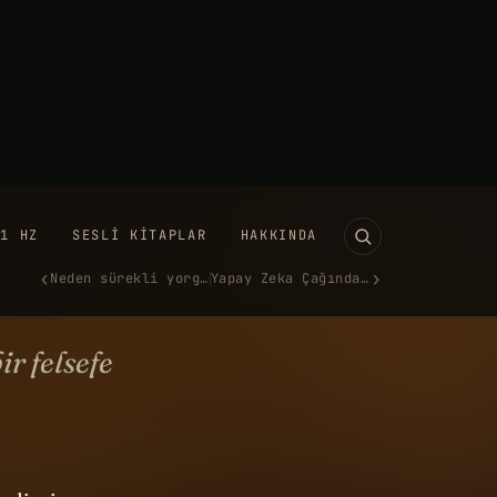
11 HZ
SESLI KITAPLAR
HAKKINDA
‹
›
Neden sürekli yorgunuz?
Yapay Zeka Çağında Hayatta Ka…
hilomena Cunk
 ŞUBAT 2025
·
2.631 KELIME
UTUBE'DA IZLE →
ir felsefe