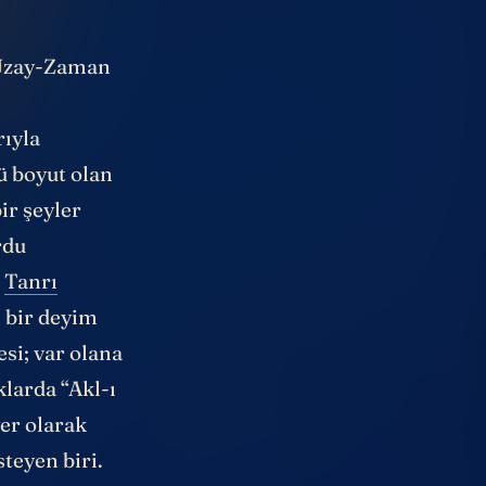
 Uzay-Zaman
rıyla
ü boyut olan
ir şeyler
rdu
k
Tanrı
ı bir deyim
si; var olana
larda “Akl-ı
er olarak
teyen biri.