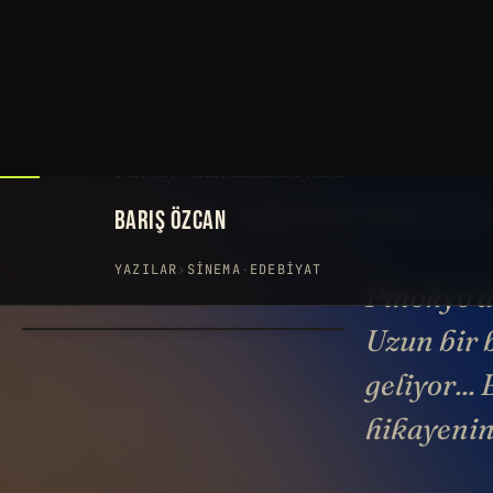
BARIŞ ÖZCAN
YAZILAR
›
SINEMA
·
EDEBIYAT
Pinokyo d
Uzun bir 
geliyor..
hikayenin