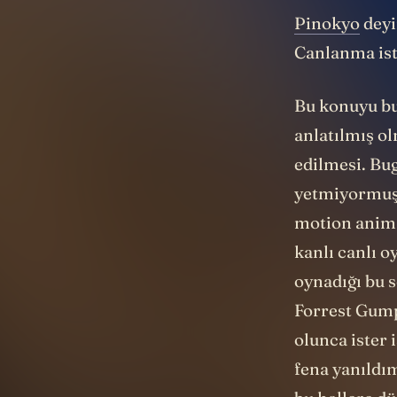
Pinokyo
deyi
Canlanma is
Bu konuyu bu
anlatılmış o
edilmesi. Bu
yetmiyormuş 
motion anim
kanlı canlı o
oynadığı bu
Forrest Gump
olunca ister
fena yanıldı
bu hallere d