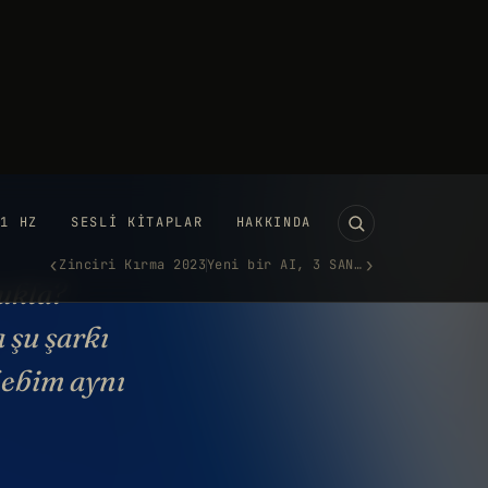
11 HZ
SESLI KITAPLAR
HAKKINDA
‹
›
Zinciri Kırma 2023
Yeni bir AI, 3 SANİYELİK SESL…
inokyo’nun karanlık yüzü
OCAK 2023
·
2.022 KELIME
UTUBE'DA IZLE →
kukla?
 şu şarkı
bebim aynı