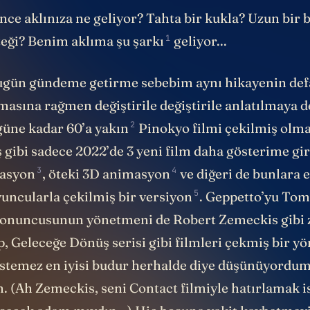
nce aklınıza ne geliyor? Tahta bir kukla? Uzun bir 
1
teği? Benim aklıma
şu şarkı
geliyor...
gün gündeme getirme sebebim aynı hikayenin def
lmasına rağmen değiştirile değiştirile anlatılmaya
2
güne kadar
60’a yakın
Pinokyo filmi çekilmiş olma
gibi sadece 2022’de 3 yeni film daha gösterime gir
3
4
asyon
, öteki
3D animasyon
ve diğeri de bunlara 
5
yuncularla çekilmiş bir
versiyon
. Geppetto’yu Tom
 sonuncusunun yönetmeni de Robert Zemeckis gibi
, Geleceğe Dönüş serisi gibi filmleri çekmiş bir 
 istemez en iyisi budur herhalde diye düşünüyordu
m. (Ah Zemeckis, seni Contact filmiyle hatırlamak i
üşecek adam mıydın...) Hiç boşuna vakit kaybetmey