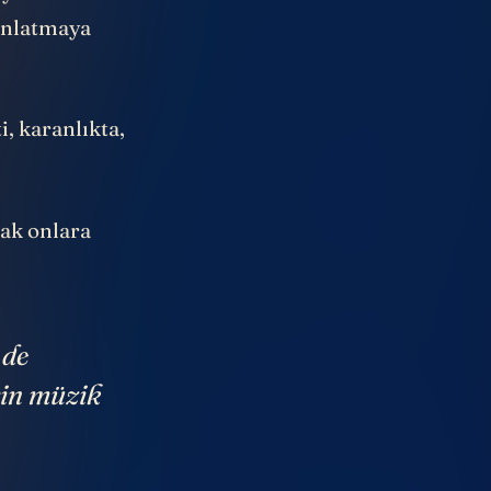
anlatmaya
i, karanlıkta,
rak onlara
 de
rin müzik