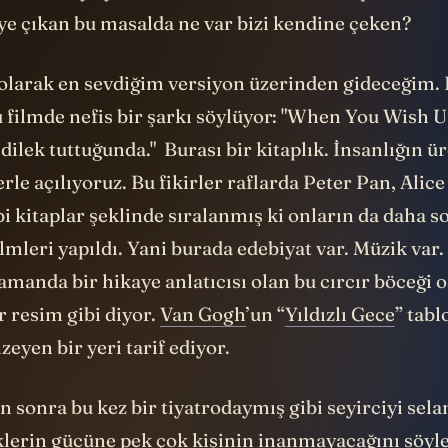
ye çıkan bu masalda ne var bizi kendine çeken?
ı olarak en sevdiğim versiyon üzerinden gideceğim
 filmde nefis bir şarkı söylüyor: "When You Wish U
 dilek tuttuğunda." Burası bir kitaplık. İnsanlığın ür
lerle açılıyoruz. Bu fikirler raflarda Peter Pan, Alic
i kitaplar şeklinde sıralanmış ki onların da daha s
mleri yapıldı. Yani burada edebiyat var. Müzik var.
manda bir hikaye anlatıcısı olan bu cırcır böceği 
r resim gibi diyor.
Van Gogh
’un “
Yıldızlı Gece
” tab
eyen bir yeri tarif ediyor.
en sonra bu kez bir tiyatrodaymış gibi seyirciyi sel
leklerin gücüne pek çok kişinin inanmayacağını söyl