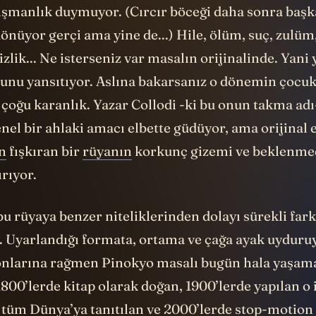
işmanlık duymuyor. (Cırcır böceği daha sonra başka
dönüyor gerçi ama yine de...) Hile, ölüm, suç, zulüm
izlik... Ne isterseniz var masalın orijinalinde. Yani 
nu yansıtıyor. Aslına bakarsanız o dönemin çocu
çoğu karanlık. Yazar Collodi -ki bu onun takma adı
nel bir ahlaki amacı elbette güdüyor, ama orijinal 
an
fışkıran bir
rüyanın
korkunç gizemi ve beklenmed
ırıyor.
 bu rüyaya benzer niteliklerinden dolayı sürekli fark
or. Uyarlandığı formata, ortama ve çağa ayak uydur
yonlarına rağmen Pinokyo masalı bugün hala yaşa
1800’lerde kitap olarak doğan, 1900’lerde yapılan o 
tüm Dünya’ya tanıtılan ve 2000’lerde stop-motion