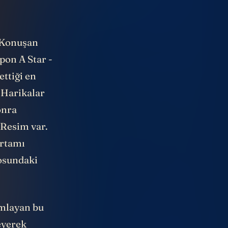
. Konuşan
pon A Star -
ettiği en
e Harikalar
onra
 Resim var.
ortamı
losundaki
amlayan bu
eyerek