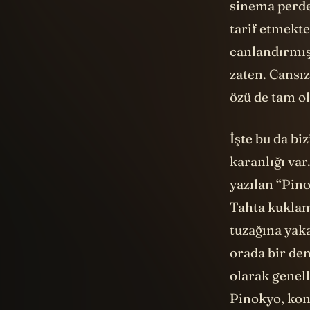
sinema perde
tarif etmekte
canlandırmış
zaten. Cansız
özü de tam ol
İşte bu da bi
karanlığı var
yazılan “
Pino
Tahta kuklamı
tuzağına yaka
orada bir den
olarak genel
Pinokyo, konu