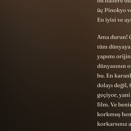
üç Pinokyo ve
En iyisi ve a
Ama durun! O
tüm dünyaya 
yapımı oriji
dünyasının o 
bu. En karan
dolayı değil,
geçiyor, yan
film. Ve ben
korkmuş hem 
korkarsınız a