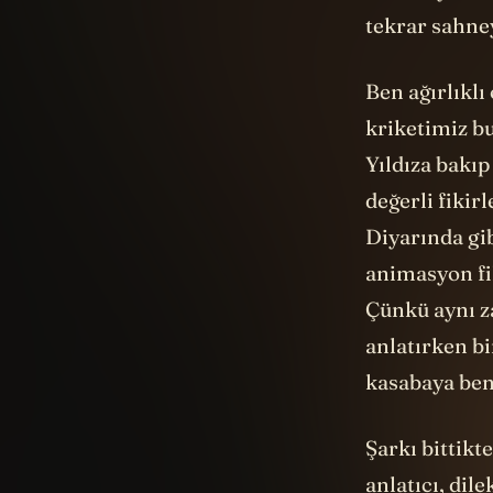
tekrar sahne
Ben ağırlıkl
kriketimiz bu
Yıldıza bakıp
değerli fikir
Diyarında gib
animasyon fil
Çünkü aynı za
anlatırken bi
kasabaya benz
Şarkı bittikt
anlatıcı, di