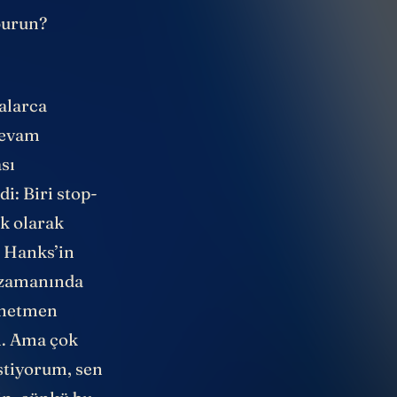
burun?
alarca
 devam
sı
di: Biri
stop-
ek olarak
 Hanks’in
 zamanında
yönetmen
m. Ama çok
stiyorum, sen
in, çünkü bu