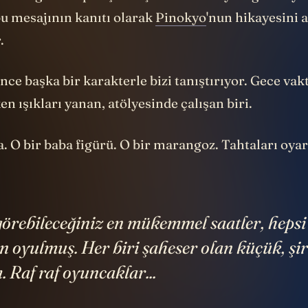
bu mesajının kanıtı olarak
Pinokyo
'nun hikayesini 
.
e başka bir karakterle bizi tanıştırıyor. Gece vakt
n ışıkları yanan, atölyesinde çalışan biri.
. O bir baba figürü. O bir marangoz. Tahtaları oya
.
örebileceğiniz en mükemmel saatler, hepsi
n oyulmuş. Her biri şaheser olan küçük, şi
. Raf raf oyuncaklar...