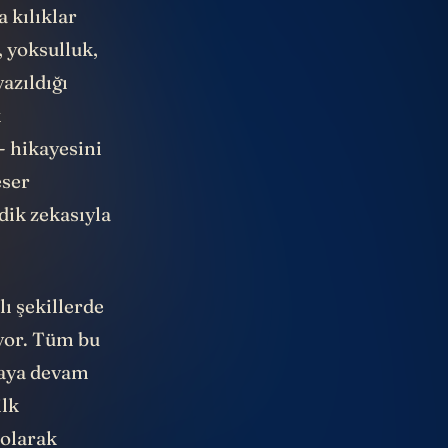
 kılıklar
, yoksulluk,
yazıldığı
k
- hikayesini
eser
ik zekasıyla
lı şekillerde
uyor. Tüm bu
maya devam
ilk
 olarak