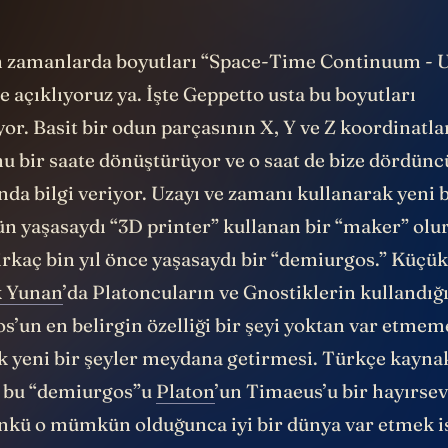
 zamanlarda boyutları “Space-Time Continuum -
le açıklıyoruz ya. İşte Geppetto usta bu boyutları
or. Basit bir odun parçasının X, Y ve Z koordinatla
u bir saate dönüştürüyor ve o saat de bize dördünc
a bilgi veriyor. Uzayı ve zamanı kullanarak yeni b
ün yaşasaydı “3D printer” kullanan bir “maker” olu
irkaç bin yıl önce yaşasaydı bir “demiurgos.” Küçü
k Yunan
’da Platoncuların ve Gnostiklerin kullandığ
’un en belirgin özelliği bir şeyi yoktan var etmeme
k yeni bir şeyler meydana getirmesi. Türkçe kaynak
n bu “demiurgos”u
Platon
’un Timaeus’u bir hayırsev
ünkü o mümkün olduğunca iyi bir dünya var etmek is