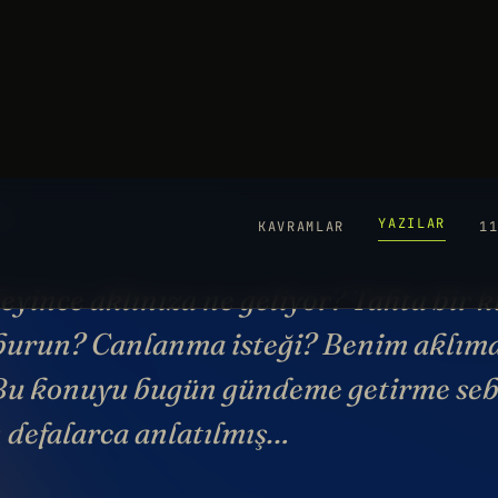
YAZILAR
KAVRAMLAR
1
P
8 
YO
eyince aklınıza ne geliyor? Tahta bir 
burun? Canlanma isteği? Benim aklıma
. Bu konuyu bugün gündeme getirme se
 defalarca anlatılmış…