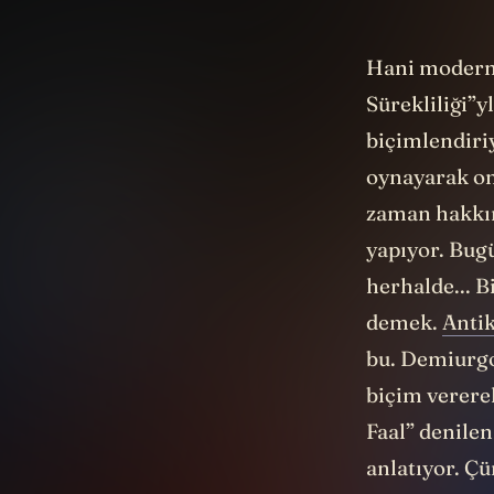
Hani modern
Sürekliliği”y
biçimlendiriy
oynayarak on
zaman hakkınd
yapıyor. Bug
herhalde... B
demek.
Anti
bu. Demiurgos
biçim verere
Faal” denile
anlatıyor. Ç