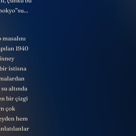
nokyo”su...
o masalını
apılan 1940
Disney
ir istisna
temalardan
 su altında
n bir çizgi
em çok
şeyden hem
nlatılanlar