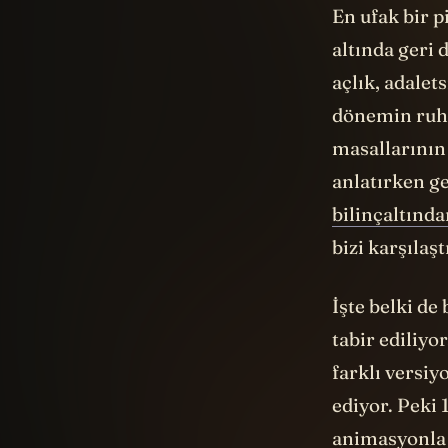
En ufak bir p
altında geri 
açlık, adalets
dönemin ruhu
masallarının 
anlatırken ge
bilinçaltınd
bizi karşılaşt
İşte belki de
tabir ediliy
farklı versi
ediyor. Peki 
animasyonla 