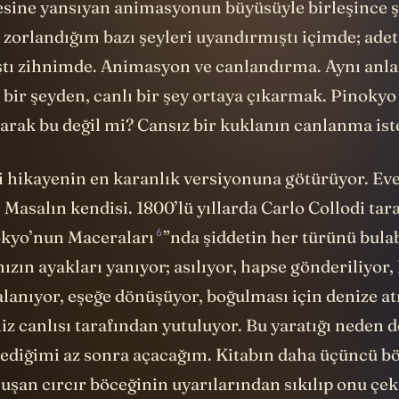
sine yansıyan animasyonun büyüsüyle birleşince ş
 zorlandığım bazı şeyleri uyandırmıştı içimde; adeta
tı zihnimde. Animasyon ve canlandırma. Aynı anla
 bir şeyden, canlı bir şey ortaya çıkarmak. Pinoky
arak bu değil mi? Cansız bir kuklanın canlanma ist
zi hikayenin en karanlık versiyonuna götürüyor. Eve
. Masalın kendisi. 1800’lü yıllarda Carlo Collodi ta
6
kyo’nun Maceraları
”nda şiddetin her türünü bulab
zın ayakları yanıyor; asılıyor, hapse gönderiliyor
lanıyor, eşeğe dönüşüyor, boğulması için denize atı
iz canlısı tarafından yutuluyor. Bu yaratığı neden d
lediğimi az sonra açacağım. Kitabın daha üçüncü 
şan cırcır böceğinin uyarılarından sıkılıp onu çeki