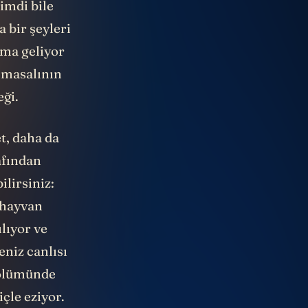
imdi bile
 bir şeyleri
ma geliyor
o masalının
eği.
t, daha da
rafından
ilirsiniz:
, hayvan
lıyor ve
eniz canlısı
bölümünde
çle eziyor.