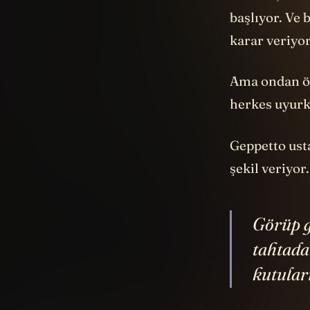
başlıyor. Ve 
karar veriyor
Ama ondan önc
herkes uyurke
Geppetto usta
şekil veriyor
Görüp g
tahtada
kutuları