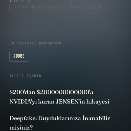
TAM METIN
OTOMATIK METIN (YAPAY ZEKÂ, HATALI OLABILIR)
BU YAZIDAKI KAVRAMLAR
ADOBE
İLGILI IÇERIK
$200'dan $2000000000000'a
NVIDIA'yı kuran JENSEN'in hikayesi
Deepfake: Duyduklarınıza İnanabilir
misiniz?