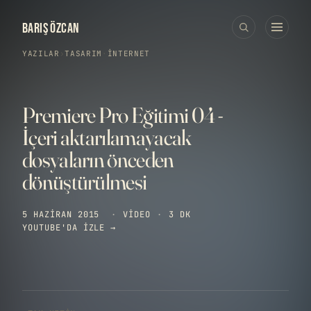
BARIŞ ÖZCAN
YAZILAR
›
TASARIM
·
İNTERNET
Premiere Pro Eğitimi 04 -
İçeri aktarılamayacak
dosyaların önceden
dönüştürülmesi
5 HAZIRAN 2015
·
VIDEO
·
3 DK
YOUTUBE'DA IZLE →