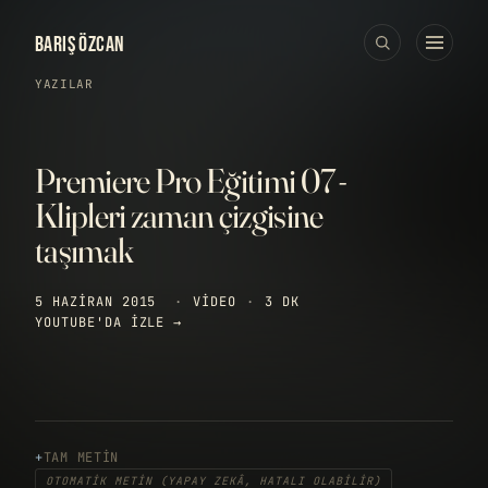
BARIŞ ÖZCAN
YAZILAR
Premiere Pro Eğitimi 07 -
Klipleri zaman çizgisine
taşımak
5 HAZIRAN 2015
·
VIDEO
·
3 DK
YOUTUBE'DA IZLE →
TAM METIN
OTOMATIK METIN (YAPAY ZEKÂ, HATALI OLABILIR)