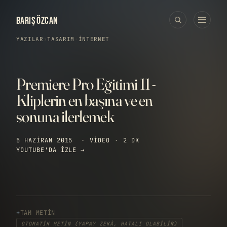
BARIŞ ÖZCAN
YAZILAR
›
TASARIM
·
İNTERNET
Premiere Pro Eğitimi 11 -
Kliplerin en başına ve en
sonuna ilerlemek
5 HAZIRAN 2015
·
VIDEO
·
2 DK
YOUTUBE'DA IZLE →
TAM METIN
OTOMATIK METIN (YAPAY ZEKÂ, HATALI OLABILIR)