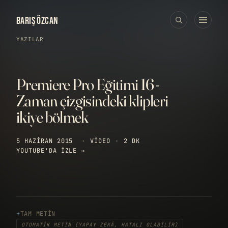
BARIŞ ÖZCAN
YAZILAR
Premiere Pro Eğitimi 16 -
Zaman çizgisindeki klipleri
ikiye bölmek
5 HAZIRAN 2015
·
VIDEO
·
2 DK
YOUTUBE'DA IZLE →
TAM METIN
OTOMATIK METIN (YAPAY ZEKÂ, HATALI OLABILIR)