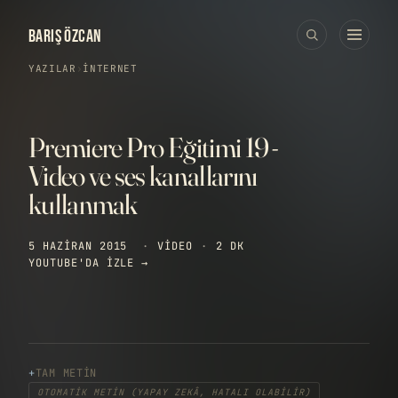
BARIŞ ÖZCAN
YAZILAR
›
İNTERNET
Premiere Pro Eğitimi 19 -
Video ve ses kanallarını
kullanmak
5 HAZIRAN 2015
·
VIDEO
·
2 DK
YOUTUBE'DA IZLE →
TAM METIN
OTOMATIK METIN (YAPAY ZEKÂ, HATALI OLABILIR)