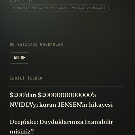
TAM METIN
OTOMATIK METIN (YAPAY ZEKÂ, HATALI OLABILIR)
BU YAZIDAKI KAVRAMLAR
ADOBE
İLGILI IÇERIK
$200'dan $2000000000000'a
NVIDIA'yı kuran JENSEN'in hikayesi
Deepfake: Duyduklarınıza İnanabilir
misiniz?