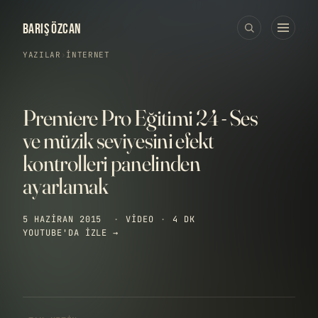
BARIŞ ÖZCAN
YAZILAR
›
İNTERNET
Premiere Pro Eğitimi 24 - Ses
ve müzik seviyesini efekt
kontrolleri panelinden
ayarlamak
5 HAZIRAN 2015
·
VIDEO
·
4 DK
YOUTUBE'DA IZLE →