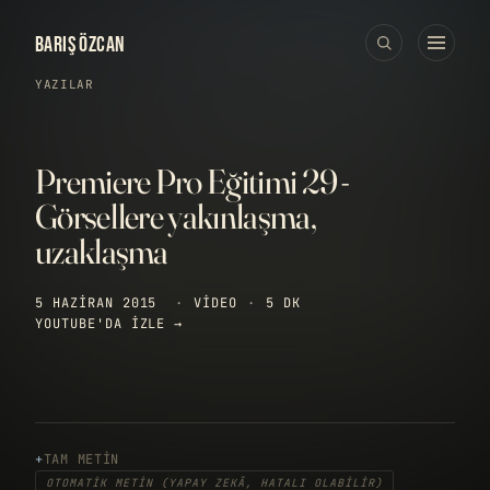
BARIŞ ÖZCAN
YAZILAR
Premiere Pro Eğitimi 29 -
Görsellere yakınlaşma,
uzaklaşma
5 HAZIRAN 2015
·
VIDEO
·
5 DK
YOUTUBE'DA IZLE →
TAM METIN
OTOMATIK METIN (YAPAY ZEKÂ, HATALI OLABILIR)