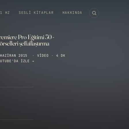
11 HZ
SESLI KITAPLAR
HAKKINDA
remiere Pro Eğitimi 30 -
̈rselleri şeffaflaştırma
HAZIRAN 2015
·
VIDEO
·
4 DK
UTUBE'DA IZLE →