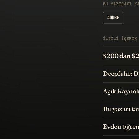
BU YAZIDAKI K
ADOBE
İLGILI IÇERIK
$200'dan $
Deepfake: D
Açık Kaynak
Bu yazarı ta
Evden öğren