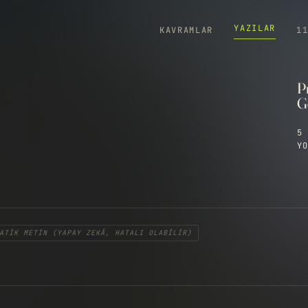
YAZILAR
KAVRAMLAR
1
P
Go
5 
YO
ATIK METIN (YAPAY ZEKÂ, HATALI OLABILIR)