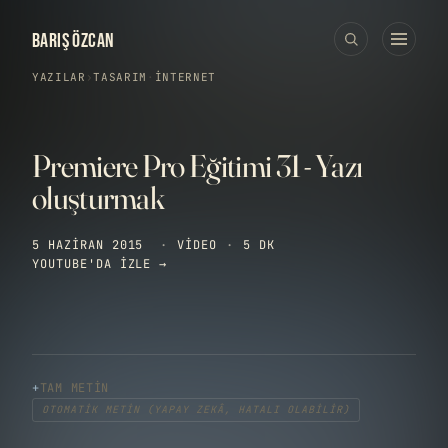
BARIŞ ÖZCAN
YAZILAR
›
TASARIM
·
İNTERNET
Premiere Pro Eğitimi 31 - Yazı
oluşturmak
5 HAZIRAN 2015
·
VIDEO
·
5 DK
YOUTUBE'DA IZLE →
TAM METIN
OTOMATIK METIN (YAPAY ZEKÂ, HATALI OLABILIR)