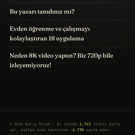
Bu yazarı tanıdınız mı?
Evden öğrenme ve çalışmayı
kolaylaştıran 18 uygulama
Neden 8K video yaptın? Biz 720p bile
izleyemiyoruz!
© 2026 Barış Özcan · Bu sitede
1.742
farklı sayfa
var, baştan sona bastırsan ~
6.790
sayfa eder.