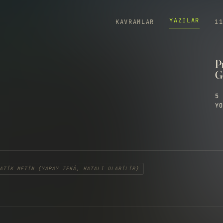
YAZILAR
KAVRAMLAR
1
P
Ge
5 
YO
ATIK METIN (YAPAY ZEKÂ, HATALI OLABILIR)