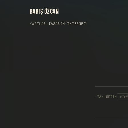
BARIŞ ÖZCAN
YAZILAR
›
TASARIM
·
İNTERNET
TAM METIN
OTOM