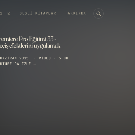
11 HZ
SESLI KITAPLAR
HAKKINDA
remiere Pro Eğitimi 33 -
çiş efektlerini uygulamak
HAZIRAN 2015
·
VIDEO
·
5 DK
UTUBE'DA IZLE →