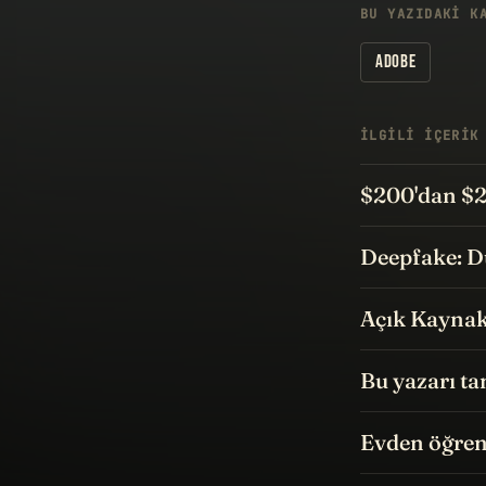
BU YAZIDAKI K
ADOBE
İLGILI IÇERIK
$200'dan $
Deepfake: D
Açık Kaynak
Bu yazarı ta
Evden öğren