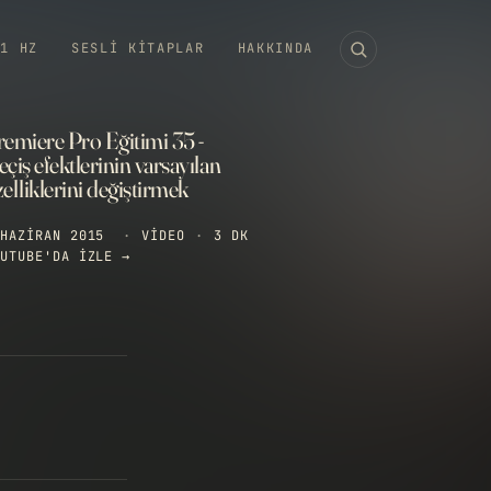
11 HZ
SESLI KITAPLAR
HAKKINDA
remiere Pro Eğitimi 35 -
çiş efektlerinin varsayılan
zelliklerini değiştirmek
HAZIRAN 2015
·
VIDEO
·
3 DK
UTUBE'DA IZLE →