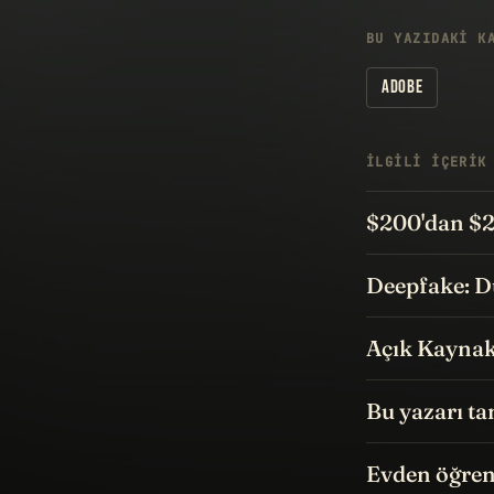
BU YAZIDAKI K
ADOBE
İLGILI IÇERIK
$200'dan $
Deepfake: D
Açık Kaynak
Bu yazarı ta
Evden öğren