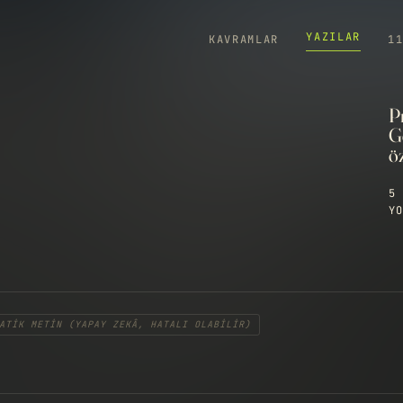
YAZILAR
KAVRAMLAR
1
P
Ge
ö
5 
YO
ATIK METIN (YAPAY ZEKÂ, HATALI OLABILIR)