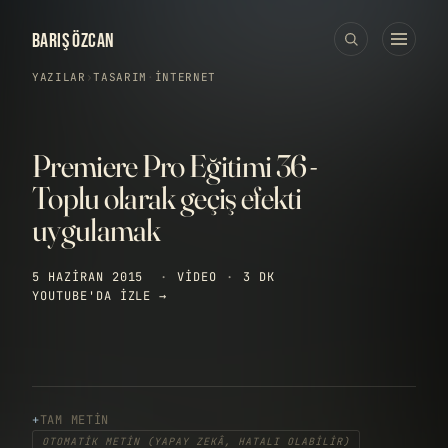
BARIŞ ÖZCAN
YAZILAR
›
TASARIM
·
İNTERNET
Premiere Pro Eğitimi 36 -
Toplu olarak geçiş efekti
uygulamak
5 HAZIRAN 2015
·
VIDEO
·
3 DK
YOUTUBE'DA IZLE →
TAM METIN
OTOMATIK METIN (YAPAY ZEKÂ, HATALI OLABILIR)