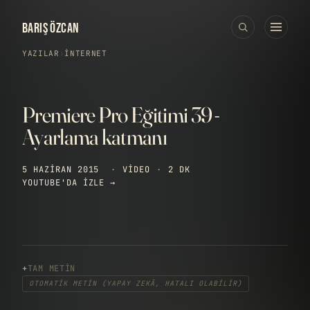
BARIŞ ÖZCAN
YAZILAR
›
İNTERNET
Premiere Pro Eğitimi 39 -
Ayarlama katmanı
5 HAZIRAN 2015
·
VIDEO
·
2 DK
YOUTUBE'DA IZLE →
TAM METIN
OTOMATIK METIN (YAPAY ZEKÂ, HATALI OLABILIR)