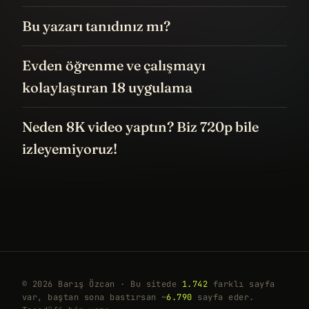
Bu yazarı tanıdınız mı?
Evden öğrenme ve çalışmayı
kolaylaştıran 18 uygulama
Neden 8K video yaptın? Biz 720p bile
izleyemiyoruz!
© 2026 Barış Özcan · Bu sitede
1.742
farklı sayfa
var, baştan sona bastırsan ~
6.790
sayfa eder.