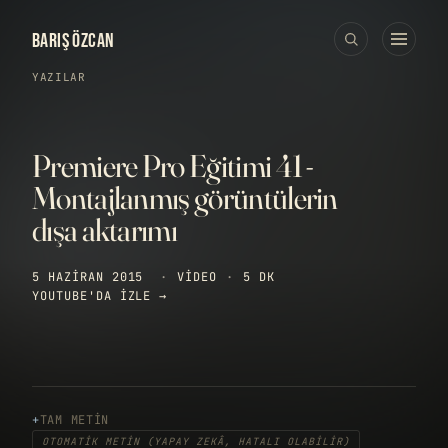
BARIŞ ÖZCAN
YAZILAR
Premiere Pro Eğitimi 41 -
Montajlanmış görüntülerin
dışa aktarımı
5 HAZIRAN 2015
·
VIDEO
·
5 DK
YOUTUBE'DA IZLE →
TAM METIN
OTOMATIK METIN (YAPAY ZEKÂ, HATALI OLABILIR)