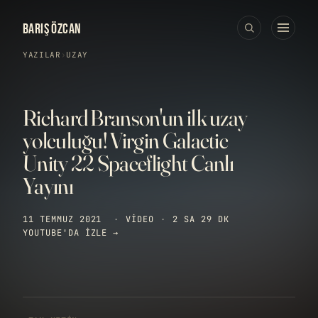
BARIŞ ÖZCAN
YAZILAR
›
UZAY
Richard Branson'un ilk uzay
yolculuğu! Virgin Galactic
Unity 22 Spaceflight Canlı
Yayını
11 TEMMUZ 2021
·
VIDEO
·
2 SA 29 DK
YOUTUBE'DA IZLE →