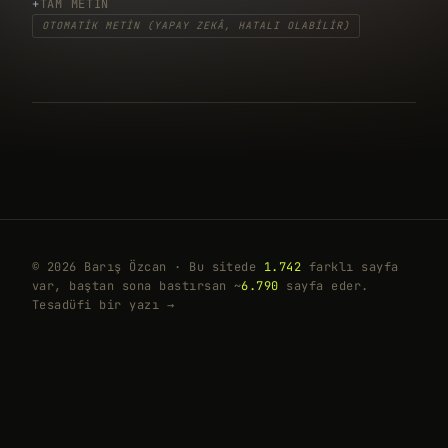
TAM METIN
OTOMATIK METIN (YAPAY ZEKÂ, HATALI OLABILIR)
© 2026 Barış Özcan · Bu sitede
1.742
farklı sayfa
var, baştan sona bastırsan ~
6.790
sayfa eder.
Tesadüfi bir yazı →