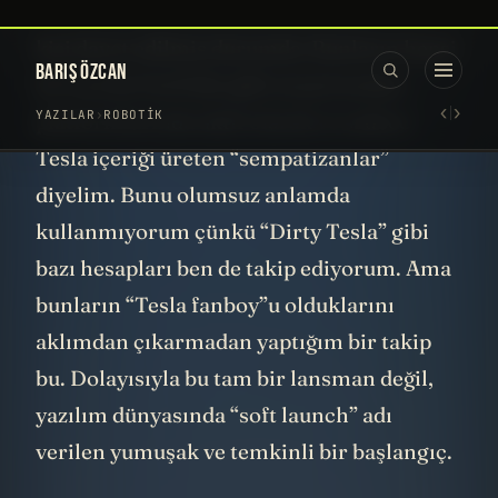
davet usulü indirilebiliyor ve bu videonun
yayına girdiği tarih itibariyle sadece 10-15
kişi davet edilmiş durumda. Bunların hepsi
de X ya da YouTube gibi sosyal medya
platformlarında aktif olarak ve sadece
Tesla içeriği üreten “sempatizanlar”
diyelim. Bunu olumsuz anlamda
kullanmıyorum çünkü “Dirty Tesla” gibi
bazı hesapları ben de takip ediyorum. Ama
bunların “Tesla fanboy”u olduklarını
aklımdan çıkarmadan yaptığım bir takip
bu. Dolayısıyla bu tam bir lansman değil,
yazılım dünyasında “soft launch” adı
verilen yumuşak ve temkinli bir başlangıç.