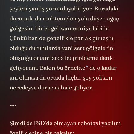
ve hiç sensör kullanmadığı için gördüğü
şeyleri yanlış yorumlayabiliyor. Buradaki
durumda da muhtemelen yola düşen ağaç
gölgesini bir engel zannetmiş olabilir.
Çünkü ben de genellikle parlak
güneşin
olduğu durumlarda yani sert gölgelerin
oluştuğu ortamlarda bu probleme denk
4
geliyorum. Bakın bu
örnekte
de o kadar
ani olmasa da ortada hiçbir şey yokken
neredeyse duracak hale geliyor.
---
Şimdi de FSD’de olmayan robotaxi yazılım