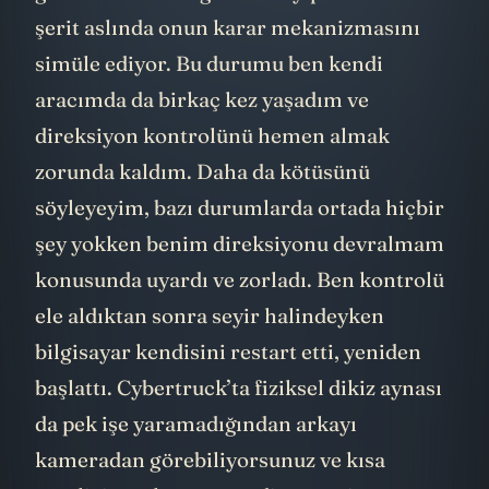
görebilirsiniz. Sağa sola kayıp duran o mavi
şerit aslında onun karar mekanizmasını
simüle ediyor. Bu durumu ben kendi
aracımda da birkaç kez yaşadım ve
direksiyon kontrolünü hemen almak
zorunda kaldım. Daha da kötüsünü
söyleyeyim, bazı durumlarda ortada hiçbir
şey yokken benim direksiyonu devralmam
konusunda uyardı ve zorladı. Ben kontrolü
ele aldıktan sonra seyir halindeyken
bilgisayar kendisini restart etti, yeniden
başlattı. Cybertruck’ta fiziksel dikiz aynası
da pek işe yaramadığından arkayı