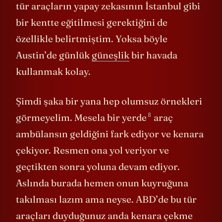
videoda söylemiştim. Ama en önemlisi bu
tür araçların yapay zekasının İstanbul gibi
bir kentte eğitilmesi gerektiğini de
özellikle belirtmiştim. Yoksa böyle
Austin’de günlük
güneşlik
bir havada
kullanmak kolay.
Şimdi şaka bir yana hep olumsuz örnekleri
8
görmeyelim. Mesela
bir yerde
araç
ambülansın geldiğini fark ediyor ve kenara
çekiyor. Resmen ona yol veriyor ve
geçtikten sonra yoluna devam ediyor.
Aslında burada hemen onun kuyruğuna
takılması lazım ama neyse. ABD’de bu tür