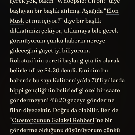
gerek yok, bakın “Whoopsie! Uh oh!” diye
başlayan bir başlık atılmış. Aşağıda “
Elon
Musk
ot mu içiyor?” diye bir başlık
dikkatimizi çekiyor, tıklamaya bile gerek
görmüyorum çünkü haberin nereye
gideceğini gayet iyi biliyorum.
Robotaxi’nin ücreti başlangıçta fix olarak
belirlendi ve $4.20 dendi. Eminim bu
haberde bu sayı Kaliforniya’da 70’li yıllarda
hippi gençliğinin belirlediği özel bir saate
göndermeyani 4’ü 20 geçeye gönderme
filan diyecektir. Doğru da olabilir. Ben de
“
Otostopçunun Galaksi Rehberi
”ne bir