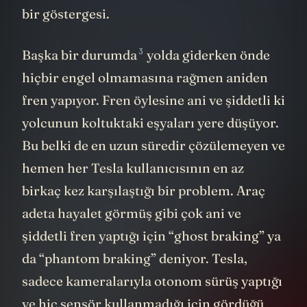
durumların
Tesla
tarafından beklendiğinin
bir göstergesi.
3
Başka bir
durumda
yolda giderken önde
hiçbir engel olmamasına rağmen aniden
fren yapıyor. Fren öylesine ani ve şiddetli ki
yolcunun koltuktaki eşyaları yere düşüyor.
Bu belki de en uzun süredir çözülemeyen ve
hemen her Tesla kullanıcısının en az
birkaç kez karşılaştığı bir problem. Araç
adeta hayalet görmüş gibi çok ani ve
şiddetli fren yaptığı için “ghost braking” ya
da “phantom braking” deniyor. Tesla,
sadece kameralarıyla otonom sürüş yaptığı