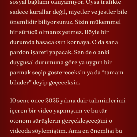
sürücülerin niyetini öngöremiyor ya da
sosyal bağlamı okuyamıyor. Oysa trafikte
sadece kurallar değil, niyetler ve jestler bile
önemlidir biliyorsunuz. Sizin mükemmel
bir sürücü olmanız yetmez. Böyle bir
durumda basacaksın kornaya. O da sana
pardon işareti yapacak. Sen de o anki
duygusal durumuna göre ya uygun bir
parmak seçip göstereceksin ya da “tamam
bilader” deyip geçeceksin.
10 sene önce 2025 yılına dair tahminlerimi
içeren bir video yapmıştım ve bu tür
otonom sürüşlerin gerçekleşeceğini o