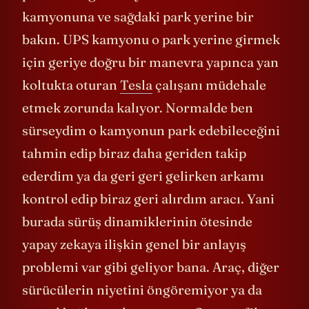
7
problemi
göstereyim. Burada öndeki UPS
kamyonuna ve sağdaki park yerine bir
bakın. UPS kamyonu o park yerine girmek
için geriye doğru bir manevra yapınca yan
koltukta oturan
Tesla
çalışanı müdehale
etmek zorunda kalıyor. Normalde ben
sürseydim o kamyonun park edebileceğini
tahmin edip biraz daha geriden takip
ederdim ya da geri geri gelirken arkamı
kontrol edip biraz geri alırdım aracı. Yani
burada sürüş dinamiklerinin ötesinde
yapay zekaya ilişkin genel bir anlayış
problemi var gibi geliyor bana. Araç, diğer