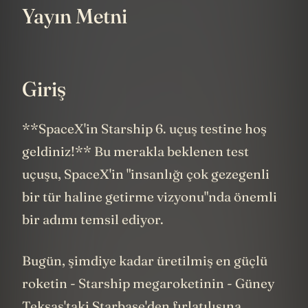
Yayın Metni
Giriş
**SpaceX'in Starship 6. uçuş testine hoş
geldiniz!** Bu merakla beklenen test
uçuşu, SpaceX'in "insanlığı çok gezegenli
bir tür haline getirme vizyonu"nda önemli
bir adımı temsil ediyor.
Bugün, şimdiye kadar üretilmiş en güçlü
roketin - Starship megaroketinin - Güney
Teksas'taki Starbase'den fırlatılışına