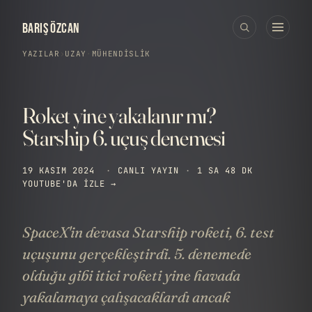
BARIŞ ÖZCAN
YAZILAR
›
UZAY
·
MÜHENDISLIK
Roket yine yakalanır mı?
Starship 6. uçuş denemesi
19 KASIM 2024
·
CANLI YAYIN
·
1 SA 48 DK
YOUTUBE'DA IZLE →
SpaceX'in devasa Starship roketi, 6. test
uçuşunu gerçekleştirdi. 5. denemede
olduğu gibi itici roketi yine havada
yakalamaya çalışacaklardı ancak