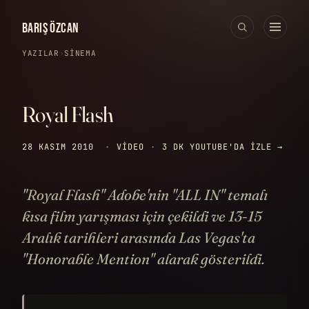
BARIŞ ÖZCAN
YAZILAR
›
SINEMA
Royal Flash
28 KASIM 2010
·
VIDEO
·
3 DK
YOUTUBE'DA IZLE →
"Royal Flash" Adobe'nin "ALL IN" temalı
kısa film yarışması için çekildi ve 13-15
Aralık tarihleri arasında Las Vegas'ta
"Honorable Mention" alarak gösterildi.