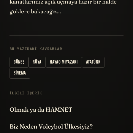
kanatlarımız açık uçmaya hazır bir halde
göklere bakacağız...
BU YAZIDAKI KAVRAMLAR
GÜNEŞ
RÜYA
HAYAO MIYAZAKI
ATATÜRK
SINEMA
İLGILI IÇERIK
Olmak ya da HAMNET
Biz Neden Voleybol Ülkesiyiz?