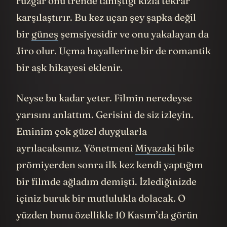
rüzgar onu trende tanıştığı kızla tekrar
karşılaştırır. Bu kez uçan şey şapka değil
bir
güneş
şemsiyesidir ve onu yakalayan da
Jiro olur. Uçma hayallerine bir de romantik
bir aşk hikayesi eklenir.
Neyse bu kadar yeter. Filmin neredeyse
yarısını anlattım. Gerisini de siz izleyin.
Eminim çok güzel duygularla
ayrılacaksınız. Yönetmeni
Miyazaki
bile
prömiyerden sonra ilk kez kendi yaptığım
bir filmde ağladım demişti. İzlediğinizde
içiniz buruk bir mutlulukla dolacak. O
yüzden bunu özellikle 10 Kasım’da görün