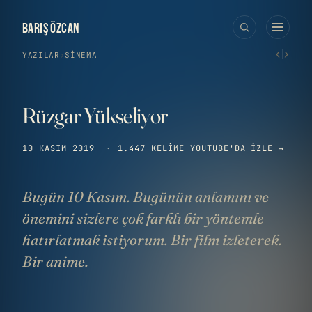
BARIŞ ÖZCAN
‹
›
YAZILAR
›
SINEMA
Rüzgar Yükseliyor
10 KASIM 2019
·
1.447 KELIME
YOUTUBE'DA IZLE →
Bugün 10 Kasım. Bugünün anlamını ve
önemini sizlere çok farklı bir yöntemle
hatırlatmak istiyorum. Bir film izleterek.
Bir anime.