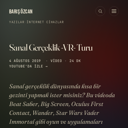
BARIŞ ÖZCAN
YAZILAR
›
İNTERNET
·
CIHAZLAR
Sanal Gerçeklik -VR- Turu
4 AĞUSTOS 2019
·
VIDEO
·
24 DK
YOUTUBE'DA IZLE →
Sanal gerçeklik dünyasında kısa bir
gezinti yapmak ister misiniz? Bu videoda
Beat Saber, Big Screen, Oculus First
Contact, Wander, Star Wars Vader
Immortal gibi oyun ve uygulamaları