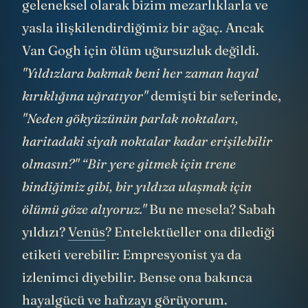
geleneksel olarak bizim mezarlıklarla ve
yasla ilişkilendirdiğimiz bir ağaç. Ancak
Van Gogh için ölüm uğursuzluk değildi.
"Yıldızlara bakmak beni her zaman hayal
kırıklığına uğratıyor"
demişti bir seferinde,
"Neden gökyüzünün parlak noktaları,
haritadaki siyah noktalar kadar erişilebilir
olmasın?" “Bir yere gitmek için trene
bindiğimiz gibi, bir yıldıza ulaşmak için
ölümü göze alıyoruz."
Bu ne mesela? Sabah
yıldızı?
Venüs
? Entelektüeller ona dilediği
etiketi verebilir: Empresyonist ya da
izlenimci diyebilir. Bense ona bakınca
hayalgücü ve
hafızayı
görüyorum.