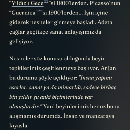
11
“
Yıldızlı Gece
”si 1800’lerden. Picasso’nun
12
“
Guernica
”sı 1900’lerden... İşin içine
giderek nesneler girmeye başladı. Adeta
çağlar geçtikçe sanat anlayışımız da
gelişiyor.
Nesneler söz konusu olduğunda beyin
tepkilerimiz çeşitlenmeye başlıyor. Anjan
bu durumu şöyle açıklıyor:
"İnsan yapımı
eserler, sanat ya da mimarlık, sadece birkaç
bin yıldır şu anki biçimlerinde var
olmuşlardır.”
Yani beyinlerimiz henüz buna
alışmamış durumda. İnsan ve manzaraya
kıyasla.