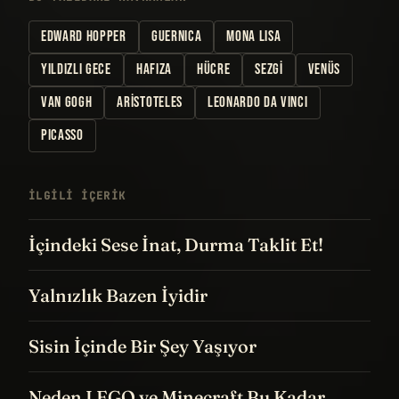
EDWARD HOPPER
GUERNICA
MONA LISA
YILDIZLI GECE
HAFIZA
HÜCRE
SEZGI
VENÜS
VAN GOGH
ARISTOTELES
LEONARDO DA VINCI
PICASSO
İLGILI IÇERIK
İçindeki Sese İnat, Durma Taklit Et!
Yalnızlık Bazen İyidir
Sisin İçinde Bir Şey Yaşıyor
Neden LEGO ve Minecraft Bu Kadar