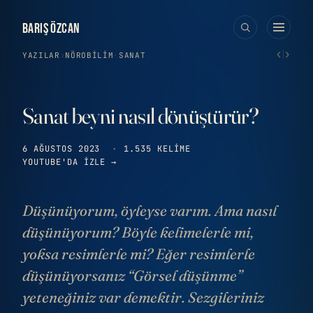
BARIŞ ÖZCAN
‹
›
YAZILAR
›
NÖROBILIM
·
SANAT
Sanat beyni nasıl dönüştürür?
6 AĞUSTOS 2023
·
1.535 KELIME
YOUTUBE'DA IZLE →
Düşünüyorum, öyleyse varım. Ama nasıl
düşünüyorum? Böyle kelimelerle mi,
yoksa resimlerle mi? Eğer resimlerle
düşünüyorsanız “Görsel düşünme”
yeteneğiniz var demektir. Sezgileriniz