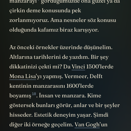
manzarayı
gördüğümüzde ona güzel ya da
çirkin deme konusunda pek
zorlanmıyoruz. Ama nesneler söz konusu
olduğunda kafamız biraz karışıyor.
Az önceki örnekler üzerinde düşünelim.
Altlarına tarihlerini de yazdım. Bir şey
dikkatinizi çekti mi? Da
Vinci
1500’lerde
Mona Lisa
’yı yapmış. Vermeer, Delft
kentinin manzarasını 1600’lerde
10
boyamış
. İnsan ve manzara. Kime
göstersek bunları görür, anlar ve bir şeyler
hisseder. Estetik deneyim yaşar. Şimdi
diğer iki örneğe geçelim.
Van Gogh
’un