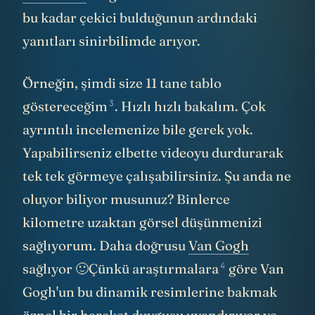
bu kadar çekici bulduğunun ardındaki
yanıtları sinirbilimde arıyor.
Örneğin, şimdi size 11 tane tablo
3
göstereceğim
. Hızlı hızlı bakalım. Çok
ayrıntılı incelemenize bile gerek yok.
Yapabilirseniz elbette videoyu durdurarak
tek tek görmeye çalışabilirsiniz. Şu anda ne
oluyor biliyor musunuz? Binlerce
kilometre uzaktan görsel düşünmenizi
sağlıyorum. Daha doğrusu
Van Gogh
4
sağlıyor 🙂Çünkü
araştırmalara
göre Van
Gogh'un bu dinamik resimlerine bakmak
öznel bir hareket duygusu uyandırıyor ve