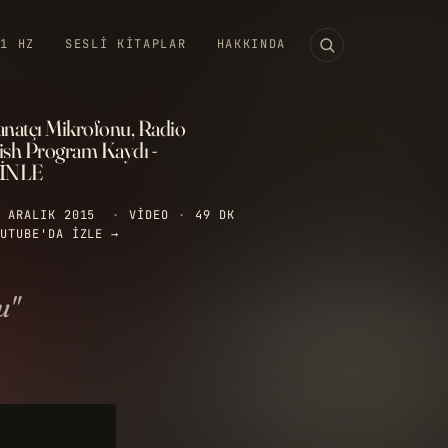
11 HZ
SESLI KITAPLAR
HAKKINDA
anatçı Mikrofonu, Radio
ish Program Kaydı -
İNLE
 ARALIK 2015
·
VIDEO
·
49 DK
UTUBE'DA IZLE →
u"