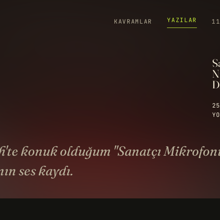
YAZILAR
KAVRAMLAR
1
S
N
D
25
YO
h'te konuk olduğum "Sanatçı Mikrofon
ın ses kaydı.