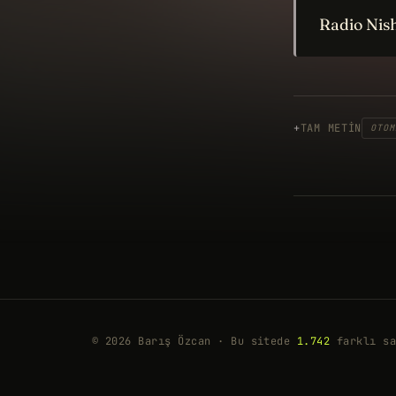
Radio Nis
TAM METIN
OTOM
© 2026 Barış Özcan · Bu sitede
1.742
farklı sa