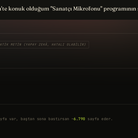
h'te konuk olduğum "Sanatçı Mikrofonu" programının s
ATIK METIN (YAPAY ZEKÂ, HATALI OLABILIR)
yfa var, baştan sona bastırsan ~
6.790
sayfa eder.