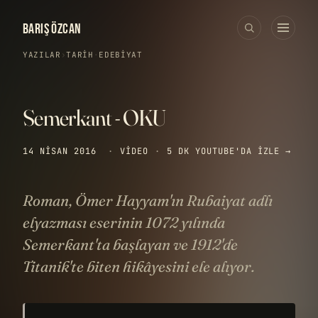
BARIŞ ÖZCAN
YAZILAR
›
TARIH
·
EDEBIYAT
Semerkant - OKU
14 NISAN 2016
·
VIDEO
·
5 DK
YOUTUBE'DA IZLE →
Roman, Ömer Hayyam'ın Rubaiyat adlı
elyazması eserinin 1072 yılında
Semerkant'ta başlayan ve 1912'de
Titanik'te biten hikâyesini ele alıyor.