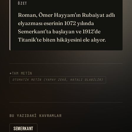
ÖZET
Roman, Ömer Hayyam'ın Rubaiyat adlı
elyazması eserinin 1072 yılında
Semerkant'ta başlayan ve 1912'de
Titanik'te biten hikâyesini ele alıyor.
TAM METIN
OTOMATIK METIN (YAPAY ZEKÂ, HATALI OLABILIR)
BU YAZIDAKI KAVRAMLAR
SEMERKANT