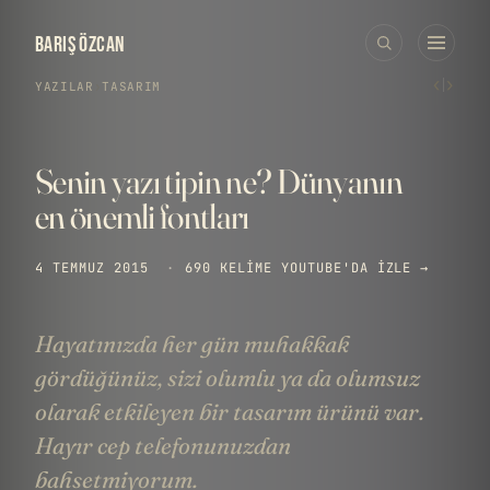
BARIŞ ÖZCAN
‹
›
YAZILAR
›
TASARIM
Senin yazı tipin ne? Dünyanın
en önemli fontları
4 TEMMUZ 2015
·
690 KELIME
YOUTUBE'DA IZLE →
Hayatınızda her gün muhakkak
gördüğünüz, sizi olumlu ya da olumsuz
olarak etkileyen bir tasarım ürünü var.
Hayır cep telefonunuzdan
bahsetmiyorum.