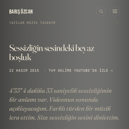
BARIŞ ÖZCAN
‹
›
YAZILAR
›
MÜZIK
·
TASARIM
Sessizliğin sesindeki beyaz
boşluk
22 KASIM 2015
·
749 KELIME
YOUTUBE'DA IZLE →
4'33'' 4 dakika 33 saniyelik sessizliğimin
bir anlamı var. Videonun sonunda
açıklayacağım. Farklı türden bir müzik
icra ettim. Size sessizliğin sesini dinlettim.