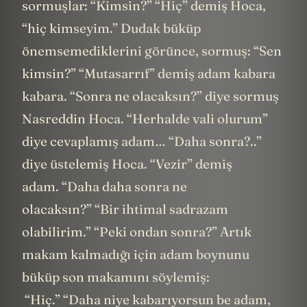
sormuşlar: “Kimsin?” “Hiç” demiş Hoca,
“hiç kimseyim.” Dudak büküp
önemsemediklerini görünce, sormuş: “Sen
kimsin?” “Mutasarrıf” demiş adam kabara
kabara. “Sonra ne olacaksın?” diye sormuş
Nasreddin Hoca. “Herhalde vali olurum”
diye cevaplamış adam… “Daha sonra?..”
diye üstelemiş Hoca. “Vezir” demiş
adam. “Daha daha sonra ne
olacaksın?” “Bir ihtimal sadrazam
olabilirim.” “Peki ondan sonra?” Artık
makam kalmadığı için adam boynunu
büküp son makamını söylemiş:
“Hiç.” “Daha niye kabarıyorsun be adam,