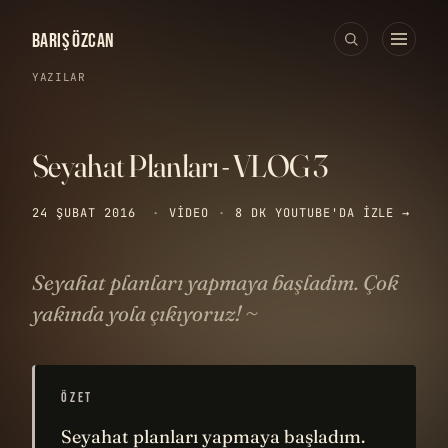
BARIŞ ÖZCAN
YAZILAR
Seyahat Planları - VLOG 3
24 ŞUBAT 2016
·
VIDEO
·
8 DK
YOUTUBE'DA IZLE →
Seyahat planları yapmaya başladım. Çok
yakında yola çıkıyoruz! ~
ÖZET
Seyahat planları yapmaya başladım.