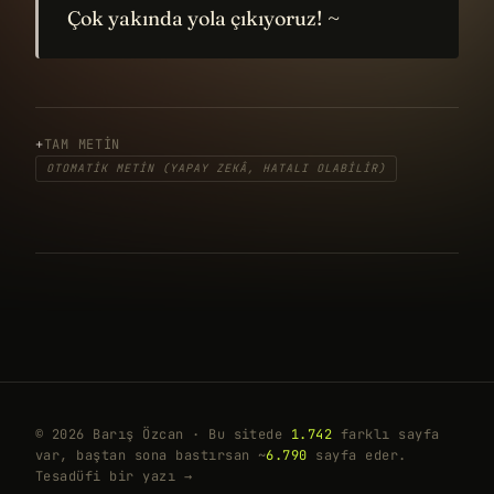
Çok yakında yola çıkıyoruz! ~
TAM METIN
OTOMATIK METIN (YAPAY ZEKÂ, HATALI OLABILIR)
© 2026 Barış Özcan · Bu sitede
1.742
farklı sayfa
var, baştan sona bastırsan ~
6.790
sayfa eder.
Tesadüfi bir yazı →