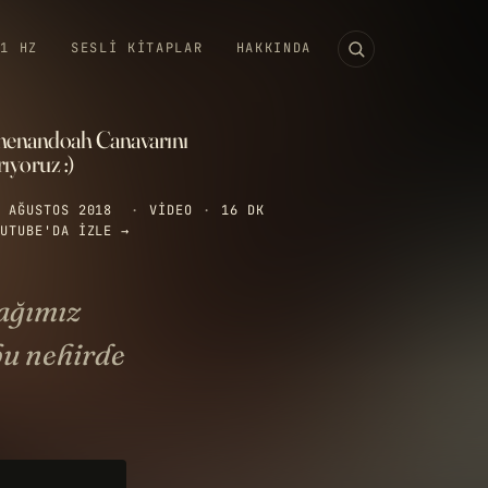
11 HZ
SESLI KITAPLAR
HAKKINDA
henandoah Canavarını
ıyoruz :)
 AĞUSTOS 2018
·
VIDEO
·
16 DK
UTUBE'DA IZLE →
rağımız
bu nehirde