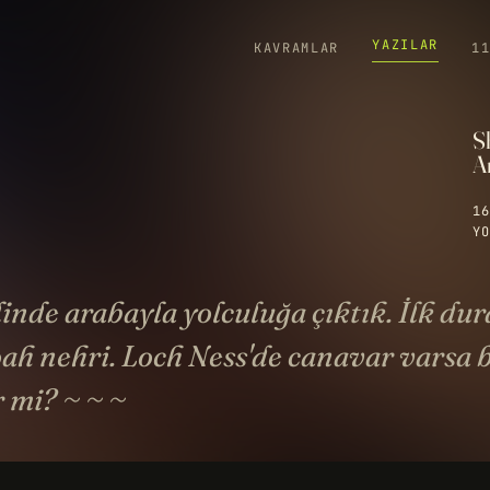
YAZILAR
KAVRAMLAR
1
S
Ar
16
YO
linde arabayla yolculuğa çıktık. İlk du
h nehri. Loch Ness'de canavar varsa 
r mi? ~ ~ ~