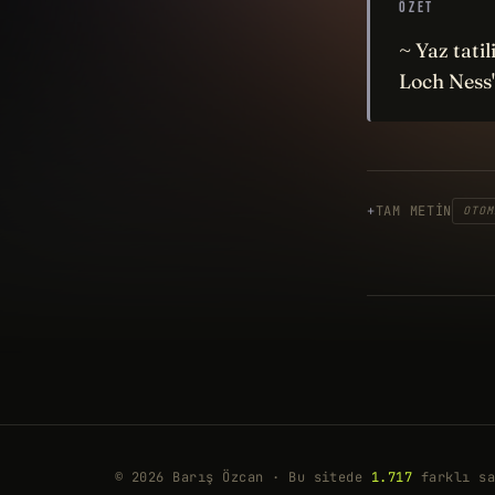
ÖZET
~ Yaz tati
Loch Ness'
TAM METIN
OTOM
© 2026 Barış Özcan · Bu sitede
1.717
farklı sa