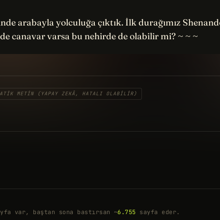
linde arabayla yolculuğa çıktık. İlk durağımız Shenand
de canavar varsa bu nehirde de olabilir mi? ~ ~ ~
ATIK METIN (YAPAY ZEKÂ, HATALI OLABILIR)
yfa var, baştan sona bastırsan ~
6.755
sayfa eder.