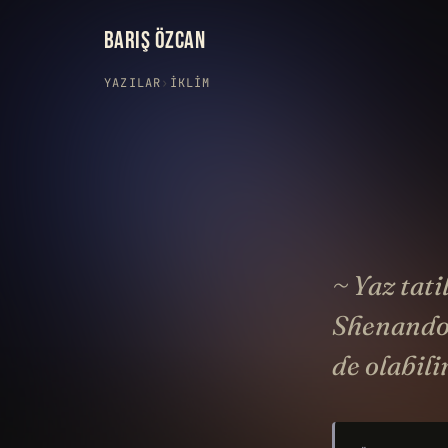
BARIŞ ÖZCAN
YAZILAR
›
İKLIM
~ Yaz tati
Shenandoa
de olabili